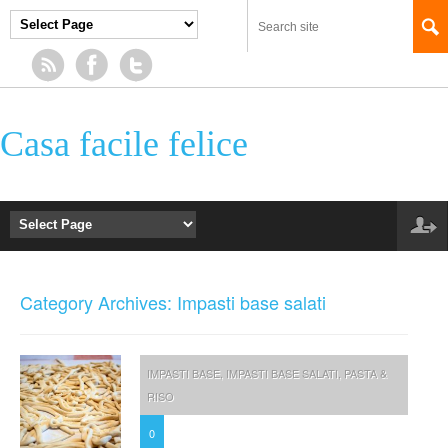
Casa facile felice
Category Archives: Impasti base salati
IMPASTI BASE
,
IMPASTI BASE SALATI
,
PASTA &
RISO
0