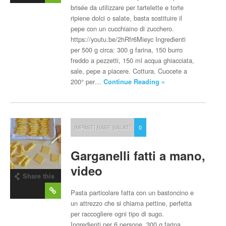
brisée da utilizzare per tartelette e torte
ripiene dolci o salate, basta sostituire il
pepe con un cucchiaino di zucchero.
https://youtu.be/2hRfr6Mieyc Ingredienti
per 500 g circa: 300 g farina, 150 burro
freddo a pezzetti, 150 ml acqua ghiacciata,
sale, pepe a piacere. Cottura. Cuocete a
200° per…
Continue Reading »
IMPASTI BASE SALATI
0
Garganelli fatti a mano,
video
Share this
post
Pasta particolare fatta con un bastoncino e
un attrezzo che si chiama pettine, perfetta
per raccogliere ogni tipo di sugo.
Ingredienti per 6 persone. 300 g farina