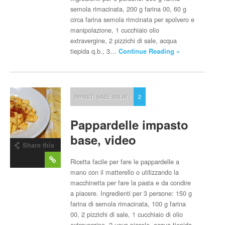
semola rimacinata, 200 g farina 00, 60 g
circa farina semola rimcinata per spolvero e
manipolazione, 1 cucchiaio olio
extravergine, 2 pizzichi di sale, acqua
tiepida q.b., 3…
Continue Reading »
IMPASTI BASE SALATI
2
Pappardelle impasto
base, video
Share this
post
Ricetta facile per fare le pappardelle a
mano con il matterello o utilizzando la
macchinetta per fare la pasta e da condire
a piacere. Ingredienti per 3 persone: 150 g
farina di semola rimacinata, 100 g farina
00, 2 pizzichi di sale, 1 cucchiaio di olio
extravergine, 2 uova piccole, acqua tiepida