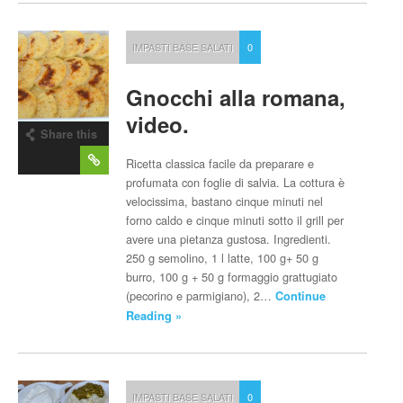
IMPASTI BASE SALATI
0
Gnocchi alla romana,
video.
Share this
post
Ricetta classica facile da preparare e
profumata con foglie di salvia. La cottura è
velocissima, bastano cinque minuti nel
forno caldo e cinque minuti sotto il grill per
avere una pietanza gustosa. Ingredienti.
250 g semolino, 1 l latte, 100 g+ 50 g
burro, 100 g + 50 g formaggio grattugiato
(pecorino e parmigiano), 2…
Continue
Reading »
IMPASTI BASE SALATI
0