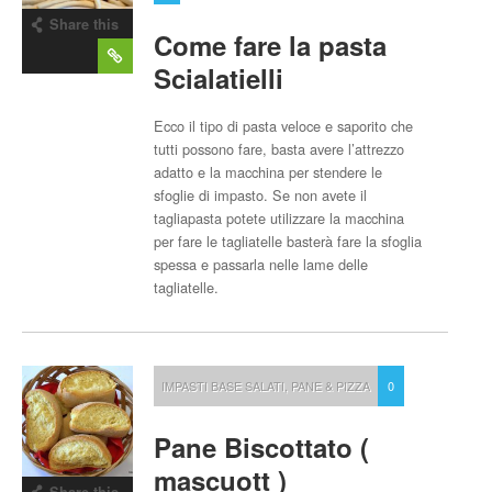
Share this
Come fare la pasta
post
Scialatielli
Ecco il tipo di pasta veloce e saporito che
tutti possono fare, basta avere l’attrezzo
adatto e la macchina per stendere le
sfoglie di impasto. Se non avete il
tagliapasta potete utilizzare la macchina
per fare le tagliatelle basterà fare la sfoglia
spessa e passarla nelle lame delle
tagliatelle.
IMPASTI BASE SALATI
,
PANE & PIZZA
0
Pane Biscottato (
mascuott )
Share this