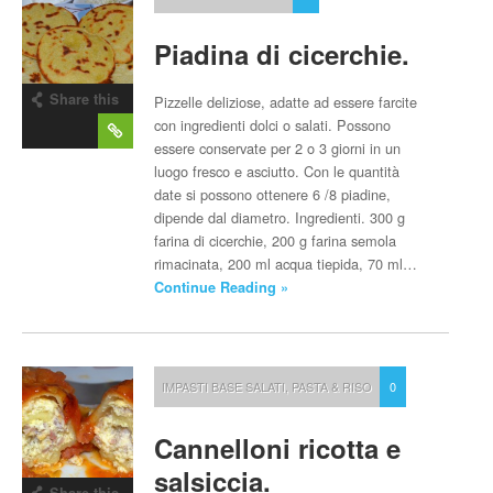
Piadina di cicerchie.
Share this
Pizzelle deliziose, adatte ad essere farcite
post
con ingredienti dolci o salati. Possono
essere conservate per 2 o 3 giorni in un
luogo fresco e asciutto. Con le quantità
date si possono ottenere 6 /8 piadine,
dipende dal diametro. Ingredienti. 300 g
farina di cicerchie, 200 g farina semola
rimacinata, 200 ml acqua tiepida, 70 ml…
Continue Reading »
IMPASTI BASE SALATI
,
PASTA & RISO
0
Cannelloni ricotta e
salsiccia.
Share this