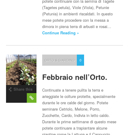
potete continuare con la semina di Tagete
(Tagetes petula), Viole (Viola), Petunie
(Petunia) in ambienti riscaldati. In questo
mese potete procedere con la messa a
dimora in piena terra di arbusti e rosai…
Continue Reading »
ORTO & GIARDINO
0
Febbraio nell’Orto.
Share this
Continuate a tenere pulita la terra e
post
arieggiate le colture protette, specialmente
durante le ore calde del giorno. Potete
seminare Cetriolo, Melone, Porro,
Zucchette, Cardo, Indivia in letto caldo.
Durante le prime settimane di questo mese
potete continuare a trapiantare alcune
piantine come la Lattuga e il Cappuccio