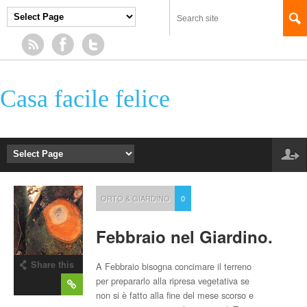
Casa facile felice
ORTO & GIARDINO
0
Febbraio nel Giardino.
Share this
A Febbraio bisogna concimare il terreno
post
per prepararlo alla ripresa vegetativa se
non si è fatto alla fine del mese scorso e