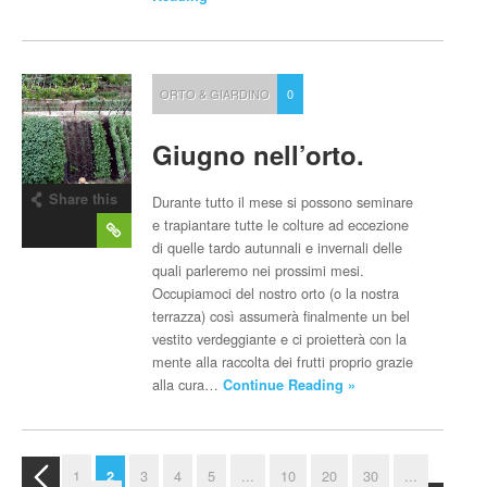
ORTO & GIARDINO
0
Giugno nell’orto.
Share this
Durante tutto il mese si possono seminare
post
e trapiantare tutte le colture ad eccezione
di quelle tardo autunnali e invernali delle
quali parleremo nei prossimi mesi.
Occupiamoci del nostro orto (o la nostra
terrazza) così assumerà finalmente un bel
vestito verdeggiante e ci proietterà con la
mente alla raccolta dei frutti proprio grazie
alla cura…
Continue Reading »
1
3
4
5
...
10
20
30
...
2