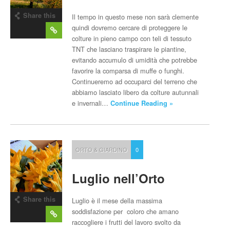
Share this
Il tempo in questo mese non sarà clemente
post
quindi dovremo cercare di proteggere le
colture in pieno campo con teli di tessuto
TNT che lasciano traspirare le piantine,
evitando accumulo di umidità che potrebbe
favorire la comparsa di muffe o funghi.
Continueremo ad occuparci del terreno che
abbiamo lasciato libero da colture autunnali
e invernali…
Continue Reading »
ORTO & GIARDINO
0
Luglio nell’Orto
Share this
Luglio è il mese della massima
post
soddisfazione per coloro che amano
raccogliere i frutti del lavoro svolto da