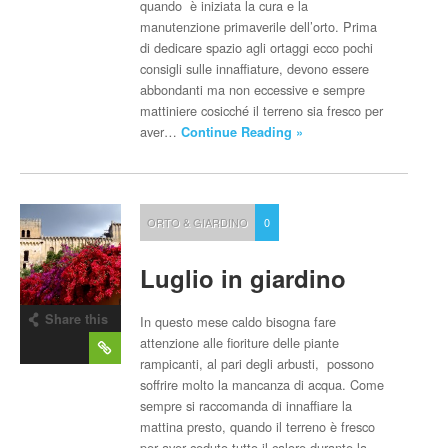
quando è iniziata la cura e la
manutenzione primaverile dell’orto. Prima
di dedicare spazio agli ortaggi ecco pochi
consigli sulle innaffiature, devono essere
abbondanti ma non eccessive e sempre
mattiniere cosicché il terreno sia fresco per
aver…
Continue Reading »
ORTO & GIARDINO
0
Luglio in giardino
Share this
In questo mese caldo bisogna fare
post
attenzione alle fioriture delle piante
rampicanti, al pari degli arbusti, possono
soffrire molto la mancanza di acqua. Come
sempre si raccomanda di innaffiare la
mattina presto, quando il terreno è fresco
per aver ceduto tutto il calore durante la