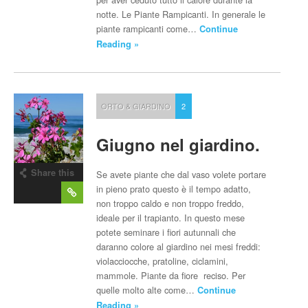
notte. Le Piante Rampicanti. In generale le
piante rampicanti come…
Continue
Reading »
ORTO & GIARDINO
2
Giugno nel giardino.
Share this
Se avete piante che dal vaso volete portare
post
in pieno prato questo è il tempo adatto,
non troppo caldo e non troppo freddo,
ideale per il trapianto. In questo mese
potete seminare i fiori autunnali che
daranno colore al giardino nei mesi freddi:
violacciocche, pratoline, ciclamini,
mammole. Piante da fiore reciso. Per
quelle molto alte come…
Continue
Reading »