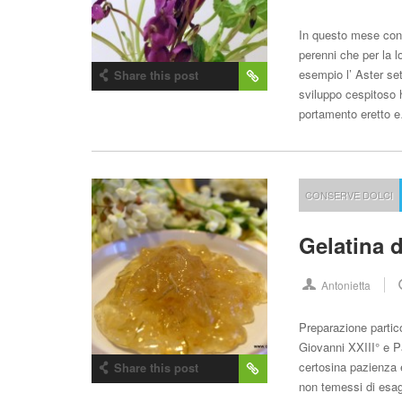
In questo mese conti
perenni che per la l
esempio l’ Aster set
Share this post
sviluppo cespitoso 
portamento eretto
CONSERVE DOLCI
Gelatina d
Antonietta
Preparazione partico
Giovanni XXIII° e Pa
certosina pazienza e
Share this post
non temessi di esage