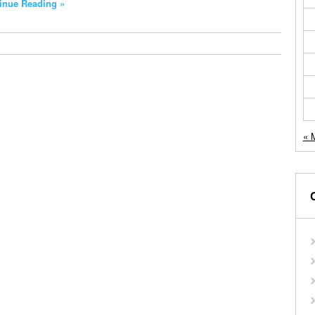
inue Reading »
« 