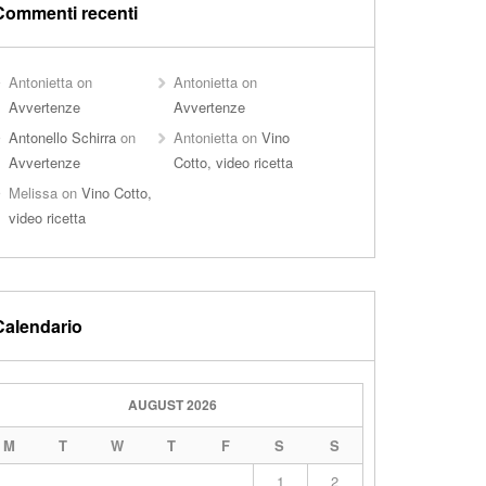
Commenti recenti
Antonietta
on
Antonietta
on
Avvertenze
Avvertenze
Antonello Schirra
on
Antonietta
on
Vino
Avvertenze
Cotto, video ricetta
Melissa
on
Vino Cotto,
video ricetta
Calendario
AUGUST 2026
M
T
W
T
F
S
S
1
2