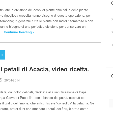
nuate la divisione dei cespi di piante officinali e delle piante
oro rigogliosa crescita hanno bisogno di questa operazione, per
tembrino; in generale tutte le piante con radici rizomatose o con
hanno bisogno di una periodica divisione per conservare un
 e…
Continue Reading »
0
i petali di Acacia, video ricetta.
29/04/2014
lare, dai colori delicati, dedicata alla santificazione di Papa
pa Giovanni Paolo II°; con il bianco dei petali, ottenuti con
 il giallo del limone, che arricchisce e “consolida” la gelatina. Se
rare, potrei direi che staccare i petali dei fiori, è stato come