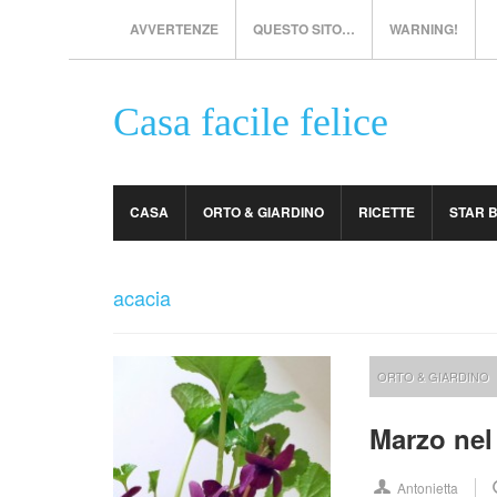
AVVERTENZE
QUESTO SITO…
WARNING!
Casa facile felice
CASA
ORTO & GIARDINO
RICETTE
STAR 
acacia
ORTO & GIARDINO
Marzo nel
Antonietta