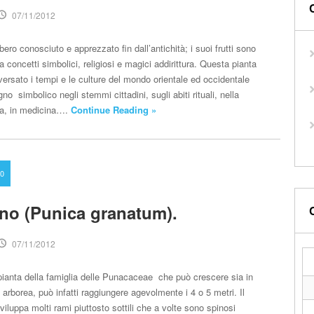
07/11/2012
bero conosciuto e apprezzato fin dall’antichità; i suoi frutti sono
a concetti simbolici, religiosi e magici addirittura. Questa pianta
aversato i tempi e le culture del mondo orientale ed occidentale
no simbolico negli stemmi cittadini, sugli abiti rituali, nella
ura, in medicina….
Continue Reading »
0
ano (Punica granatum).
07/11/2012
pianta della famiglia delle Punacaceae che può crescere sia in
arborea, può infatti raggiungere agevolmente i 4 o 5 metri. Il
iluppa molti rami piuttosto sottili che a volte sono spinosi