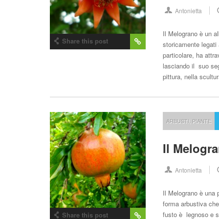
Antonietta
Il Melograno è un al
Share this post
storicamente legati 
particolare, ha attr
lasciando il suo seg
pittura, nella scult
ARBUSTI
,
PIANTE
Il Melogr
Antonietta
Il Melograno è una 
forma arbustiva che 
fusto è legnoso e sv
Share this post