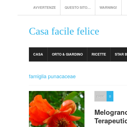
AVVERTENZE
QUESTO SITO…
WARNING!
Casa facile felice
CASA
ORTO & GIARDINO
RICETTE
STAR 
famiglia punacaceae
ERBE
0
Melograno:
Terapeuti