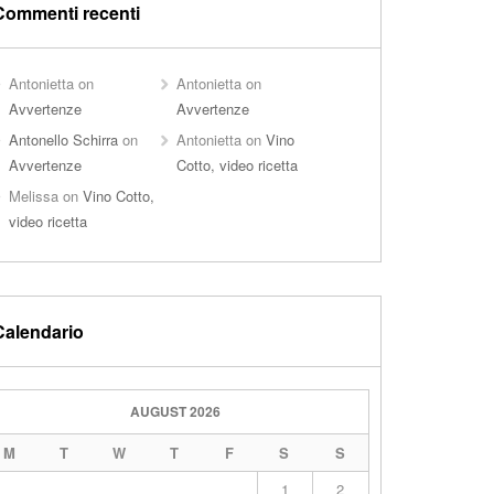
Commenti recenti
Antonietta
on
Antonietta
on
Avvertenze
Avvertenze
Antonello Schirra
on
Antonietta
on
Vino
Avvertenze
Cotto, video ricetta
Melissa
on
Vino Cotto,
video ricetta
Calendario
AUGUST 2026
M
T
W
T
F
S
S
1
2