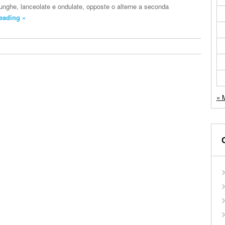
 lunghe, lanceolate e ondulate, opposte o alterne a seconda
eading »
« 