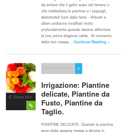
da evitare che il getto scavi nel terreno o
che indebolisca le piantine o i cespugli,
sbalzandoli fuori dalla terra. –Arbusti e
alberi andranno innaffiati molto
profondamente quando devono affrontare
la loro prima stagione calda. Al momento
della loro messa…
Continue Reading »
ORTO & GIARDINO
0
Irrigazione: Piantine
delicate, Piantine da
Share this
Fusto, Piantine da
post
Taglio.
PIANTINE DELICATE. Quando le piantine
sono state appena messe a dimora in