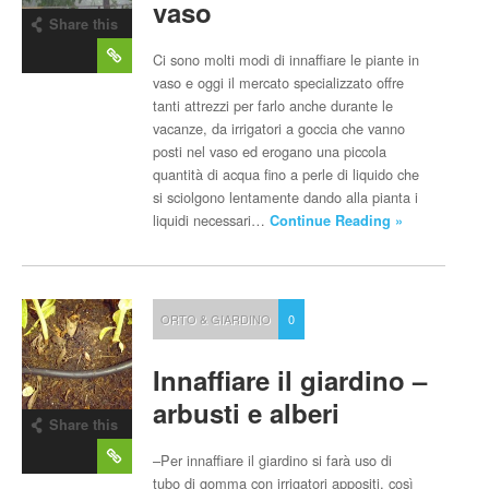
vaso
Share this
post
Ci sono molti modi di innaffiare le piante in
vaso e oggi il mercato specializzato offre
tanti attrezzi per farlo anche durante le
vacanze, da irrigatori a goccia che vanno
posti nel vaso ed erogano una piccola
quantità di acqua fino a perle di liquido che
si sciolgono lentamente dando alla pianta i
liquidi necessari…
Continue Reading »
ORTO & GIARDINO
0
Innaffiare il giardino –
arbusti e alberi
Share this
post
–Per innaffiare il giardino si farà uso di
tubo di gomma con irrigatori appositi, così