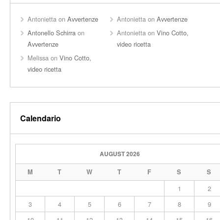
Antonietta
on
Avvertenze
Antonietta
on
Avvertenze
Antonello Schirra
on
Antonietta
on
Vino Cotto,
Avvertenze
video ricetta
Melissa
on
Vino Cotto,
video ricetta
Calendario
AUGUST 2026
M
T
W
T
F
S
S
1
2
3
4
5
6
7
8
9
10
11
12
13
14
15
16