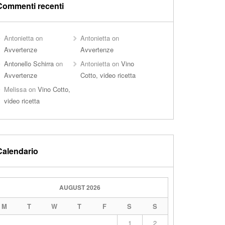
Commenti recenti
Antonietta
on
Antonietta
on
Avvertenze
Avvertenze
Antonello Schirra
on
Antonietta
on
Vino
Avvertenze
Cotto, video ricetta
Melissa
on
Vino Cotto,
video ricetta
Calendario
AUGUST 2026
M
T
W
T
F
S
S
1
2