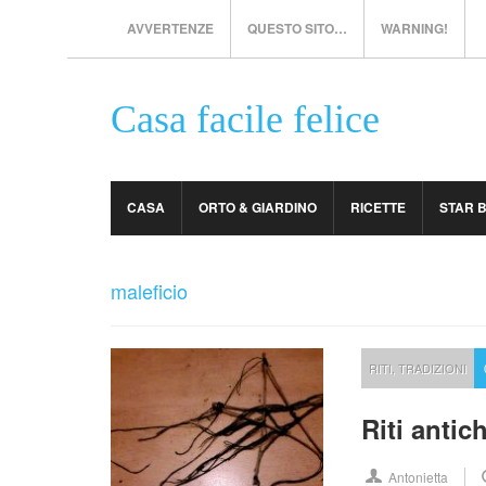
AVVERTENZE
QUESTO SITO…
WARNING!
Casa facile felice
CASA
ORTO & GIARDINO
RICETTE
STAR 
maleficio
RITI
,
TRADIZIONI
Riti antic
Antonietta