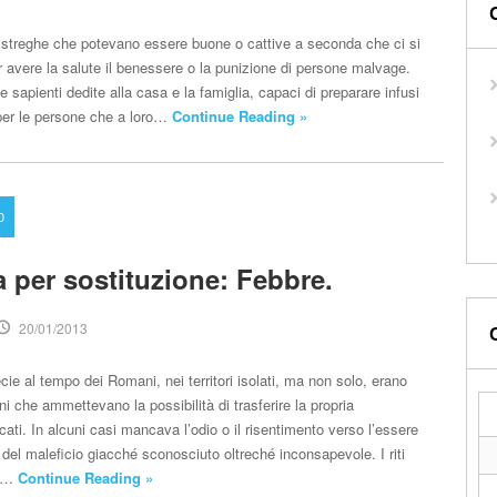
 streghe che potevano essere buone o cattive a seconda che ci si
r avere la salute il benessere o la punizione di persone malvage.
e sapienti dedite alla casa e la famiglia, capaci di preparare infusi
per le persone che a loro…
Continue Reading »
0
a per sostituzione: Febbre.
20/01/2013
cie al tempo dei Romani, nei territori isolati, ma non solo, erano
oni che ammettevano la possibilità di trasferire la propria
cati. In alcuni casi mancava l’odio o il risentimento verso l’essere
 del maleficio giacché sconosciuto oltreché inconsapevole. I riti
ti…
Continue Reading »