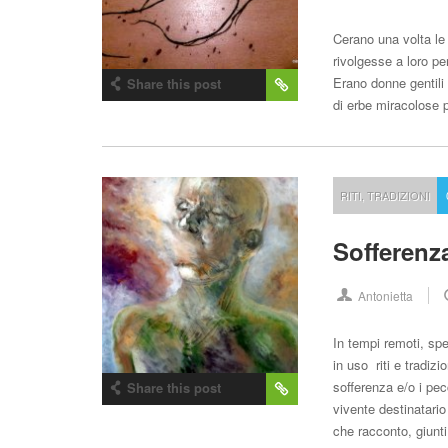
Cerano una volta le
rivolgesse a loro pe
Erano donne gentili 
Share this post
di erbe miracolose 
RITI
,
TRADIZIONI
Sofferenz
Antonietta
In tempi remoti, spe
in uso riti e tradizi
sofferenza e/o i pec
Share this post
vivente destinatario
che racconto, giun