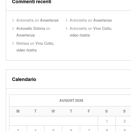
Commenti recenti
Antonietta
on
Avvertenze
Antonietta
on
Avvertenze
Antonello Schirra
on
Antonietta
on
Vino Cotto,
Avvertenze
video ricetta
Melissa
on
Vino Cotto,
video ricetta
Calendario
AUGUST 2026
M
T
W
T
F
S
S
1
2
3
4
5
6
7
8
9