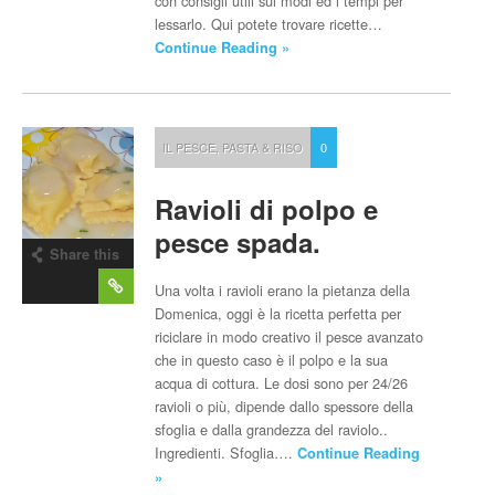
con consigli utili sui modi ed i tempi per
lessarlo. Qui potete trovare ricette…
Continue Reading »
IL PESCE
,
PASTA & RISO
0
Ravioli di polpo e
pesce spada.
Share this
post
Una volta i ravioli erano la pietanza della
Domenica, oggi è la ricetta perfetta per
riciclare in modo creativo il pesce avanzato
che in questo caso è il polpo e la sua
acqua di cottura. Le dosi sono per 24/26
ravioli o più, dipende dallo spessore della
sfoglia e dalla grandezza del raviolo..
Ingredienti. Sfoglia….
Continue Reading
»