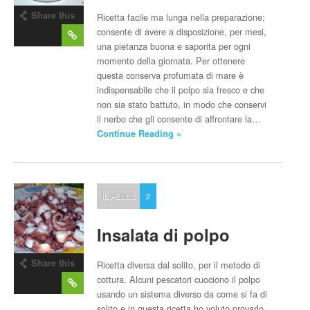
Share this
Ricetta facile ma lunga nella preparazione;
post
consente di avere a disposizione, per mesi,
una pietanza buona e saporita per ogni
momento della giornata. Per ottenere
questa conserva profumata di mare è
indispensabile che il polpo sia fresco e che
non sia stato battuto, in modo che conservi
il nerbo che gli consente di affrontare la…
Continue Reading »
IL PESCE
2
Insalata di polpo
Share this
Ricetta diversa dal solito, per il metodo di
post
cottura. Alcuni pescatori cuociono il polpo
usando un sistema diverso da come si fa di
solito e in questa ricetta ho voluto provarlo