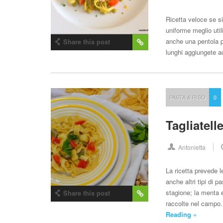
Ricetta veloce se si
uniforme meglio uti
anche una pentola pi
Share this post
lunghi aggiungete a
PASTA & RISO
0
Tagliatell
Antonietta
La ricetta prevede l
anche altri tipi di 
stagione; la menta e
Share this post
raccolte nel campo.
Reading »