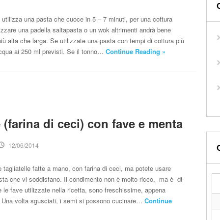
 utilizza una pasta che cuoce in 5 – 7 minuti, per una cottura
lizzare una padella saltapasta o un wok altrimenti andrà bene
ù alta che larga. Se utilizzate una pasta con tempi di cottura più
cqua ai 250 ml previsti. Se il tonno…
Continue Reading »
e (farina di ceci) con fave e menta
12/06/2014
e tagliatelle fatte a mano, con farina di ceci, ma potete usare
pasta che vi soddisfano. Il condimento non è molto ricco, ma è di
 le fave utilizzate nella ricetta, sono freschissime, appena
 Una volta sgusciati, i semi si possono cucinare…
Continue