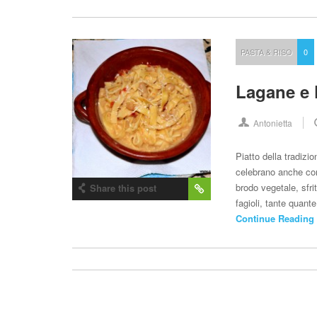
PASTA & RISO
0
Lagane e 
Antonietta
Piatto della tradiz
celebrano anche con
brodo vegetale, sfrit
Share this post
fagioli, tante quan
Continue Reading