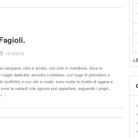
Fagioli.
13/12/2013
« 
ione campana, noto e amato, non solo in meridione, dove lo
 sagre dedicate; asciutto o brodoso, con sugo di pomodoro o
to (soffritto) o con olio a crudo, sono molte le ricette di lagane e
te sono le varianti che ognuno può apportare, seguendo i propri…
 »