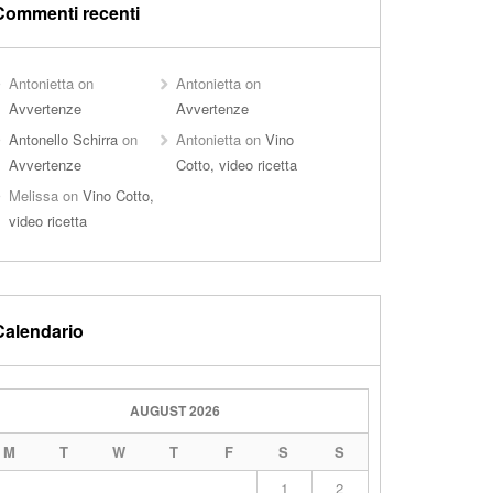
Commenti recenti
Antonietta
on
Antonietta
on
Avvertenze
Avvertenze
Antonello Schirra
on
Antonietta
on
Vino
Avvertenze
Cotto, video ricetta
Melissa
on
Vino Cotto,
video ricetta
Calendario
AUGUST 2026
M
T
W
T
F
S
S
1
2