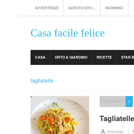
AVVERTENZE
QUESTO SITO…
WARNING!
Casa facile felice
CASA
ORTO & GIARDINO
RICETTE
STAR 
tagliatelle
PASTA & RISO
0
Tagliatell
Antonietta