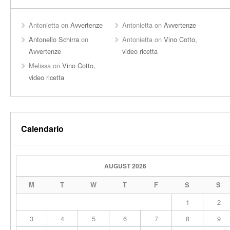
Antonietta
on
Avvertenze
Antonietta
on
Avvertenze
Antonello Schirra
on
Antonietta
on
Vino Cotto,
Avvertenze
video ricetta
Melissa
on
Vino Cotto,
video ricetta
Calendario
AUGUST 2026
M
T
W
T
F
S
S
1
2
3
4
5
6
7
8
9