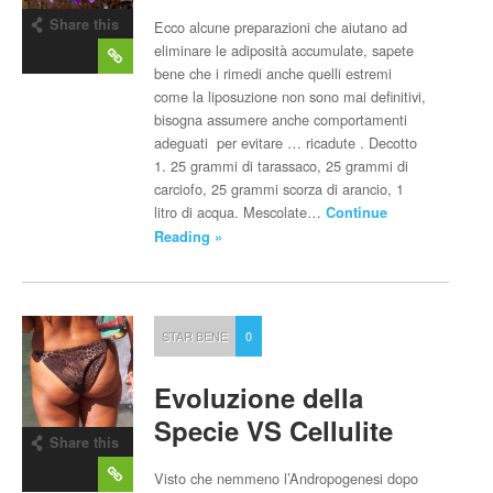
Share this
Ecco alcune preparazioni che aiutano ad
post
eliminare le adiposità accumulate, sapete
bene che i rimedi anche quelli estremi
come la liposuzione non sono mai definitivi,
bisogna assumere anche comportamenti
adeguati per evitare … ricadute . Decotto
1. 25 grammi di tarassaco, 25 grammi di
carciofo, 25 grammi scorza di arancio, 1
litro di acqua. Mescolate…
Continue
Reading »
STAR BENE
0
Evoluzione della
Specie VS Cellulite
Share this
post
Visto che nemmeno l’Andropogenesi dopo