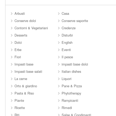
Arbusti
Casa
Conserve dolci
Conserve saporite
Contorni & Vegetariani
Credenze
Desserts
Disturbi
Dolci
English
Erbe
Eventi
Fiori
Il pesce
Impasti base
impasti base dolci
Impasti base salati
Italian dishes
La carne
Liquori
Orto & giardino
Pane & Pizza
Pasta & Riso
Phytotherapy
Piante
Rampicanti
Ricette
Rimedi
Riti
Salse & Condimenti