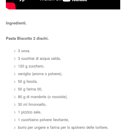
Ingredienti.
Pasta Biscotto 2 dischi.
3 uova,
3 cucchiai di acqua calda,
120 g zucchero,
vaniglia (aroma o polvere),
50 g fecola,
50 g farina 00,
80 g di mandorle (o nocciole),
30 ml limoncello,
1 pizzico sale,
1 cucchiaino polvere lievitante,
burro per ungere e farina per lo spolvero delle tortiere,