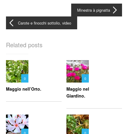
Minestra à pignatta
Carote e finocchi sottolio, video
Related posts
0
0
Maggio nell’Orto.
Maggio nel
Giardino.
0
0