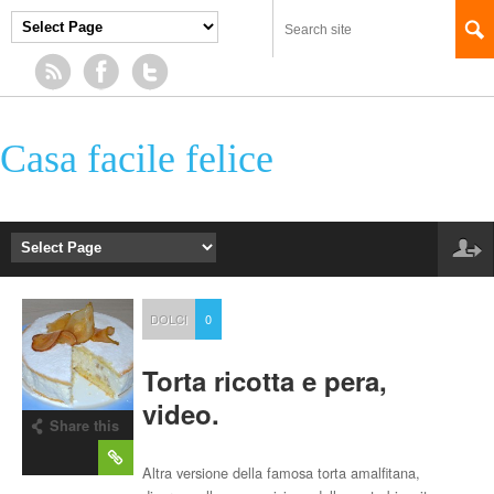
Casa facile felice
DOLCI
0
Torta ricotta e pera,
video.
Share this
post
Altra versione della famosa torta amalfitana,