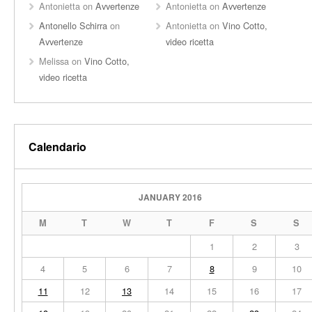
Antonietta
on
Avvertenze
Antonietta
on
Avvertenze
Antonello Schirra
on
Antonietta
on
Vino Cotto,
Avvertenze
video ricetta
Melissa
on
Vino Cotto,
video ricetta
Calendario
JANUARY 2016
M
T
W
T
F
S
S
1
2
3
4
5
6
7
8
9
10
11
12
13
14
15
16
17