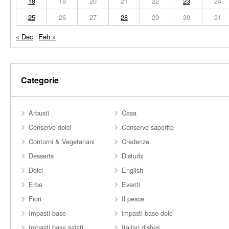
18
19
20
21
22
23
24
25
26
27
28
29
30
31
« Dec
Feb »
Categorie
Arbusti
Casa
Conserve dolci
Conserve saporite
Contorni & Vegetariani
Credenze
Desserts
Disturbi
Dolci
English
Erbe
Eventi
Fiori
Il pesce
Impasti base
impasti base dolci
Impasti base salati
Italian dishes