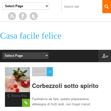
Casa facile felice
LIQUORI
0
Corbezzoli sotto spirito
Share this
Facilissima da fare, questa preparazione
post
abbisogna di frutti sodi, non troppi maturi;