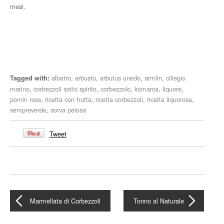
mesi.
albatro
,
arbusto
,
arbutus unedo
,
armlin
,
ciliegio
Tagged with:
marino
,
corbezzoli sotto spirito
,
corbezzolo
,
komaros
,
liquore
,
pomin ross
,
ricetta con frutta
,
ricetta corbezzoli
,
ricetta liquorosa
,
sempreverde
,
sorva pelosa
Tweet
Marmellata di Corbezzoli
Tonno al Naturale