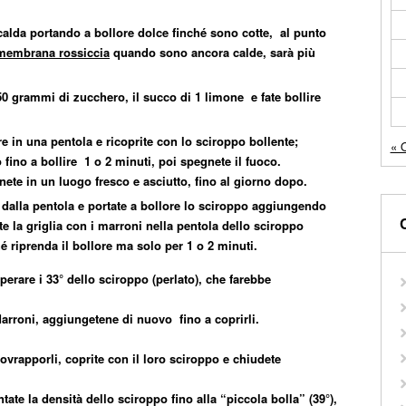
calda portando a bollore dolce finché sono cotte, al punto
 membrana rossiccia
quando sono ancora calde, sarà più
0 grammi di zucchero, il succo di 1 limone e fate bollire
e in una pentola e ricoprite con lo sciroppo bollente;
« 
 fino a bollire 1 o 2 minuti, poi spegnete il fuoco.
ete in un luogo fresco e asciutto, fino al giorno dopo.
ni dalla pentola e portate a bollore lo sciroppo aggiungendo
 la griglia con i marroni nella pentola dello sciroppo
é riprenda il bollore ma solo per 1 o 2 minuti.
perare i 33° dello sciroppo (perlato), che farebbe
arroni, aggiungetene di nuovo fino a coprirli.
sovrapporli, coprite con il loro sciroppo e chiudete
tate la densità dello sciroppo fino alla “piccola bolla” (39°),