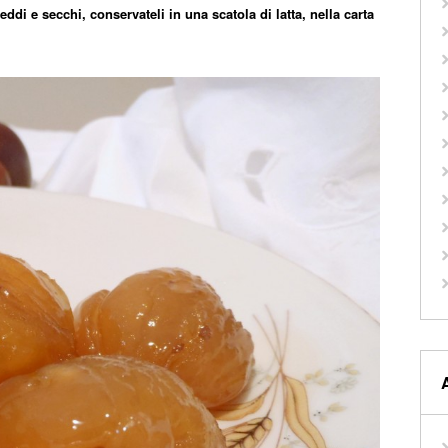
reddi e secchi, conservateli in una scatola di latta, nella carta