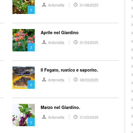
Antonietta
01/08/2025
0
Aprile nel Giardino
Antonietta
01/04/2025
2
Il Fegato, rustico e saporito.
Antonietta
08/03/2025
0
Marzo nel Giardino.
Antonietta
01/03/2025
0