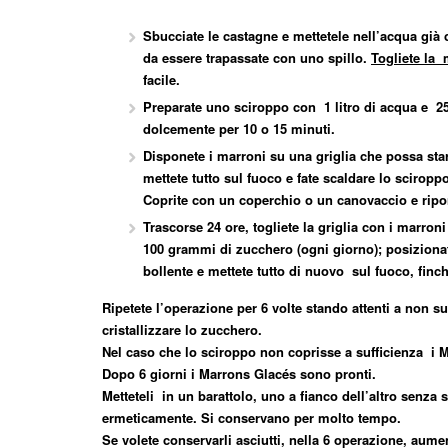
Sbucciate le castagne e mettetele nell’acqua già 
da essere trapassate con uno spillo.
Togliete la
facile.
Preparate uno sciroppo con 1 litro di acqua e 25
dolcemente per 10 o 15 minuti.
Disponete i marroni su una griglia che possa star
mettete tutto sul fuoco e fate scaldare lo sciroppo
Coprite con un coperchio o un canovaccio e ripon
Trascorse 24 ore, togliete la griglia con i marro
100 grammi di zucchero (ogni giorno); posizionate
bollente e mettete tutto di nuovo sul fuoco, finch
Ripetete l’operazione per 6 volte stando attenti a non su
cristallizzare lo zucchero.
Nel caso che lo sciroppo non coprisse a sufficienza i M
Dopo 6 giorni i Marrons Glacés sono pronti.
Metteteli in un barattolo, uno a fianco dell’altro senza 
ermeticamente. Si conservano per molto tempo.
Se volete conservarli asciutti, nella 6 operazione, aumen