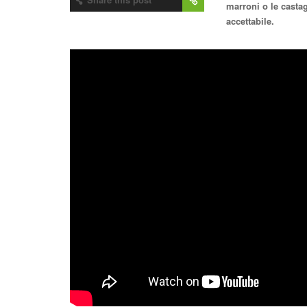
marroni o le castag
accettabile.