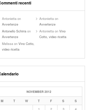
Commenti recenti
Antonietta
on
Antonietta
on
Avvertenze
Avvertenze
Antonello Schirra
on
Antonietta
on
Vino
Avvertenze
Cotto, video ricetta
Melissa
on
Vino Cotto,
video ricetta
Calendario
NOVEMBER 2012
M
T
W
T
F
S
S
1
2
3
4