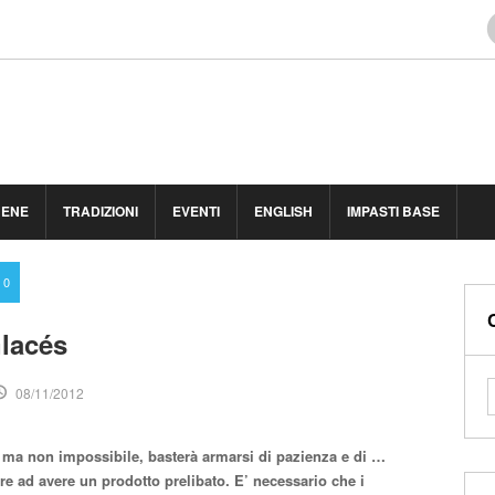
BENE
TRADIZIONI
EVENTI
ENGLISH
IMPASTI BASE
0
lacés
08/11/2012
le ma non impossibile, basterà armarsi di pazienza e di …
re ad avere un prodotto prelibato. E’ necessario che i