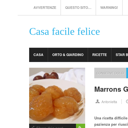
AVVERTENZE
QUESTO SITO…
WARNING!
Casa facile felice
CASA
ORTO & GIARDINO
RICETTE
STAR 
CONSERVE DOLCI
Marrons G
Antonietta
Una ricetta diffici
pazienza per riusci
Share this post