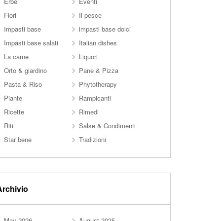
Erbe
Eventi
Fiori
Il pesce
Impasti base
impasti base dolci
Impasti base salati
Italian dishes
La carne
Liquori
Orto & giardino
Pane & Pizza
Pasta & Riso
Phytotherapy
Piante
Rampicanti
Ricette
Rimedi
Riti
Salse & Condimenti
Star bene
Tradizioni
Archivio
May 2026
August 2025