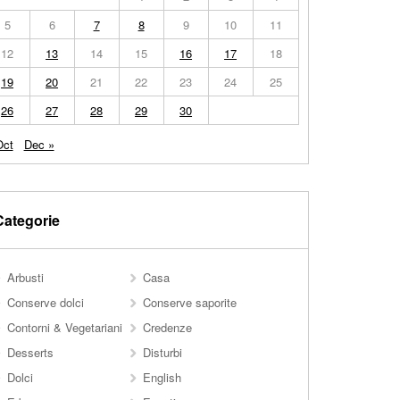
5
6
7
8
9
10
11
12
13
14
15
16
17
18
19
20
21
22
23
24
25
26
27
28
29
30
Oct
Dec »
Categorie
Arbusti
Casa
Conserve dolci
Conserve saporite
Contorni & Vegetariani
Credenze
Desserts
Disturbi
Dolci
English