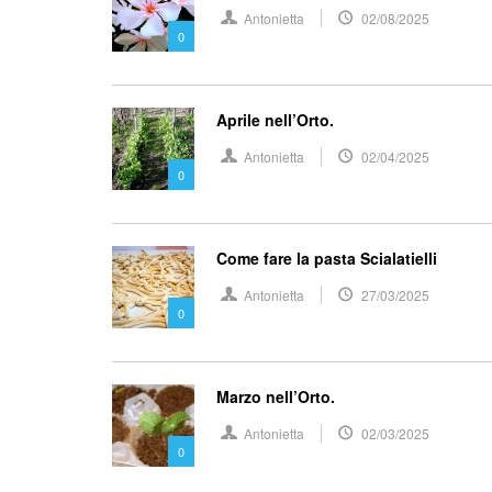
Antonietta
02/08/2025
0
Aprile nell’Orto.
Antonietta
02/04/2025
0
Come fare la pasta Scialatielli
Antonietta
27/03/2025
0
Marzo nell’Orto.
Antonietta
02/03/2025
0