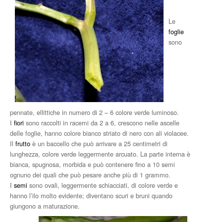
Le
foglie
sono
pennate, ellittiche in numero di 2 – 6 colore verde luminoso.
I
fiori
sono raccolti in racemi da 2 a 6, crescono nelle ascelle
delle foglie, hanno colore bianco striato di nero con ali violacee.
Il
frutto
è un baccello che può arrivare a 25 centimetri di
lunghezza, colore verde leggermente arcuato. La parte interna è
bianca, spugnosa, morbida e può contenere fino a 10 semi
ognuno dei quali che può pesare anche più di 1 grammo.
I
semi
sono ovali, leggermente schiacciati, di colore verde e
hanno l’ilo molto evidente; diventano scuri e bruni quando
giungono a maturazione.