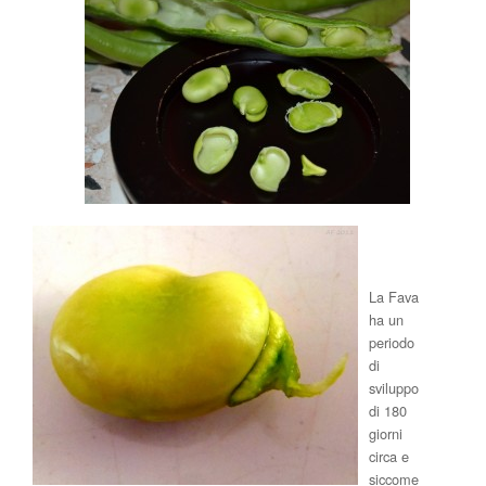
La Fava
ha un
periodo
di
sviluppo
di 180
giorni
circa e
siccome