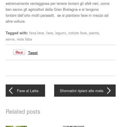
estremamente vantaggiosa per tenere lontani gli afidi neri, come
ben sanno gli agricoltori della Gran Bretagna e si tengono
lontani dall’orto molti parassiti, se si piantano fave in mezzo ad
altre colture.
fava,fave
,
fave
,
legumi
,
notizie fave
,
pianta
,
Tagged with:
seme
,
vicia faba
Tweet
Fave al Latte.
Sformatini ripieni alle mele.
Related posts