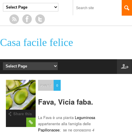
Casa facile felice
PIANTE
0
Fava, Vicia faba.
Share this
La Fava è una pianta
Leguminosa
post
appartenente alla famiglia delle
Papilionacee
; se ne conoscono
4