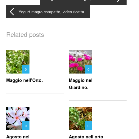
Yogurt magro compatto, video ricetta
Related posts
0
0
Maggio nell’Orto.
Maggio nel
Giardino.
0
0
Agosto nel
Agosto nell’orto