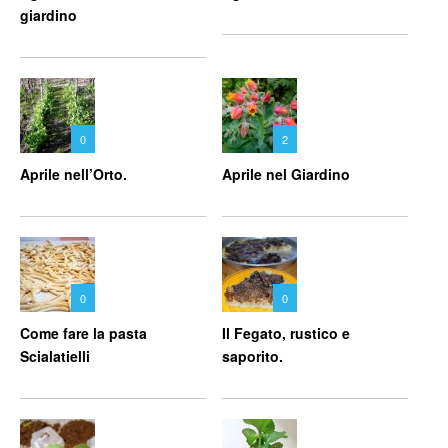
giardino
0
2
Aprile nell’Orto.
Aprile nel Giardino
0
0
Come fare la pasta
Il Fegato, rustico e
Scialatielli
saporito.