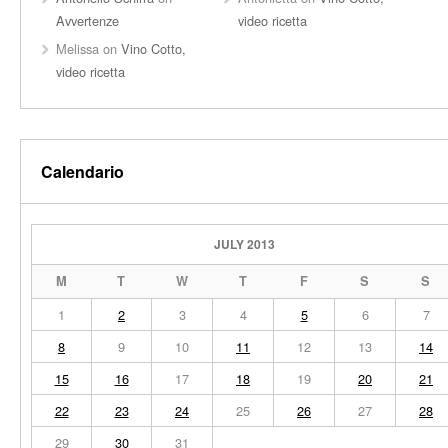
Avvertenze
video ricetta
Melissa
on
Vino Cotto,
video ricetta
Calendario
JULY 2013
M
T
W
T
F
S
S
1
2
3
4
5
6
7
8
9
10
11
12
13
14
15
16
17
18
19
20
21
22
23
24
25
26
27
28
29
30
31