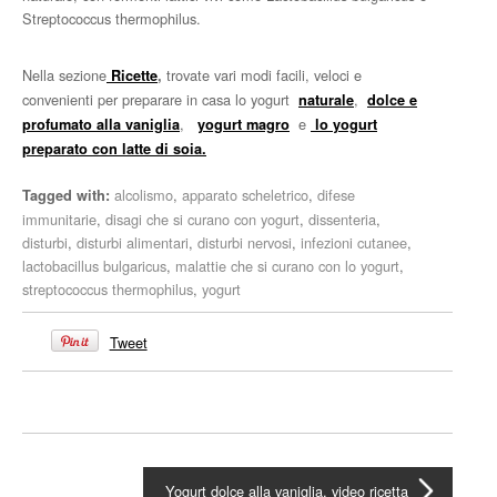
Streptococcus thermophilus.
Nella sezione
trovate vari modi facili, veloci e
Ricette
,
convenienti per preparare in casa lo yogurt
,
naturale
dolce e
,
e
profumato alla vaniglia
yogurt magro
lo yogurt
preparato con latte di soia.
alcolismo
,
apparato scheletrico
,
difese
Tagged with:
immunitarie
,
disagi che si curano con yogurt
,
dissenteria
,
disturbi
,
disturbi alimentari
,
disturbi nervosi
,
infezioni cutanee
,
lactobacillus bulgaricus
,
malattie che si curano con lo yogurt
,
streptococcus thermophilus
,
yogurt
Tweet
Yogurt dolce alla vaniglia, video ricetta