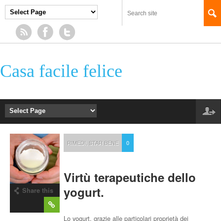
Casa facile felice
RIMEDI
,
STAR BENE
0
Virtù terapeutiche dello
yogurt.
Share this
post
Lo yogurt, grazie alle particolari proprietà dei