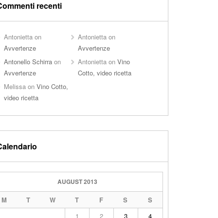
Commenti recenti
Antonietta
on
Antonietta
on
Avvertenze
Avvertenze
Antonello Schirra
on
Antonietta
on
Vino
Avvertenze
Cotto, video ricetta
Melissa
on
Vino Cotto,
video ricetta
Calendario
AUGUST 2013
M
T
W
T
F
S
S
1
2
3
4