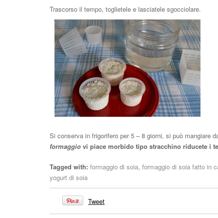
Trascorso il tempo, toglietele e lasciatele sgocciolare.
Si conserva in frigorifero per 5 – 8 giorni, si può mangiare 
formaggio
vi piace morbido tipo stracchino riducete i t
Tagged with:
formaggio di soia
,
formaggio di soia fatto in 
yogurt di soia
Tweet