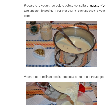
Preparate lo yogurt, se volete potete consultare
questa vid
aggiungete i finocchietti poi proseguite aggiungendo lo yog
bene.
Versate tutto nella scodella, copritela e mettetela in una p