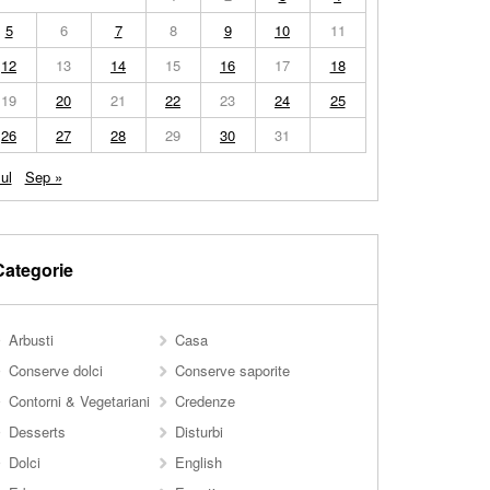
5
6
7
8
9
10
11
12
13
14
15
16
17
18
19
20
21
22
23
24
25
26
27
28
29
30
31
ul
Sep »
Categorie
Arbusti
Casa
Conserve dolci
Conserve saporite
Contorni & Vegetariani
Credenze
Desserts
Disturbi
Dolci
English