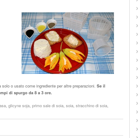
da solo o usato come ingrediente per altre preparazioni.
Se il
empi di spurgo da 8 a 3 ore.
casa
,
glicyne soja
,
primo sale di soia
,
soia
,
stracchino di soia
,