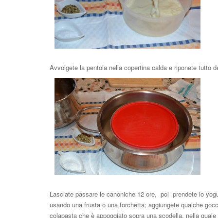
Avvolgete la pentola nella copertina calda e riponete tutto 
Lasciate passare le canoniche 12 ore, poi prendete lo yog
usando una frusta o una forchetta; aggiungete qualche goccia
colapasta che è appoggiato sopra una scodella, nella quale si