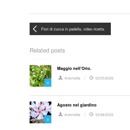
Fiori di zucca in padella, video ricetta.
Related posts
Maggio nell’Orto.
Antonietta
02/05/2026
0
Agosto nel giardino
Antonietta
02/08/2025
0