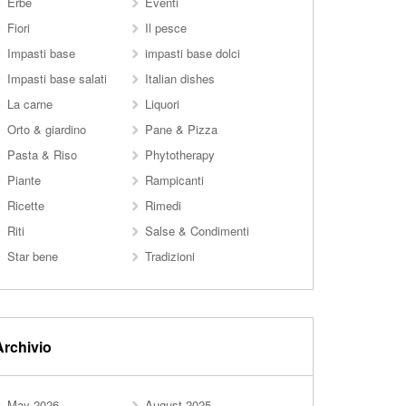
Erbe
Eventi
Fiori
Il pesce
Impasti base
impasti base dolci
Impasti base salati
Italian dishes
La carne
Liquori
Orto & giardino
Pane & Pizza
Pasta & Riso
Phytotherapy
Piante
Rampicanti
Ricette
Rimedi
Riti
Salse & Condimenti
Star bene
Tradizioni
Archivio
May 2026
August 2025