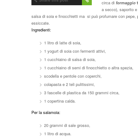
circa di
formaggio
t
a secco), saporito e
salsa di soia e finocchietti ma si può profumare con pepe,
essiccate.
Ingredienti:
1 litro di latte di soia,
1 yogurt di soia con fermenti attivi,
1 cucchiaino di salsa di soia,
1 cucchiaino di semi di finocchietto o altra spezia,
scodella e pentole con coperchi,
colapasta e 2 teli pulitissimi,
3 fascelle di plastica da 150 grammi circa,
1 copertina calda.
Per la salamoia:
20 grammi di sale grosso,
1 litro di acqua.