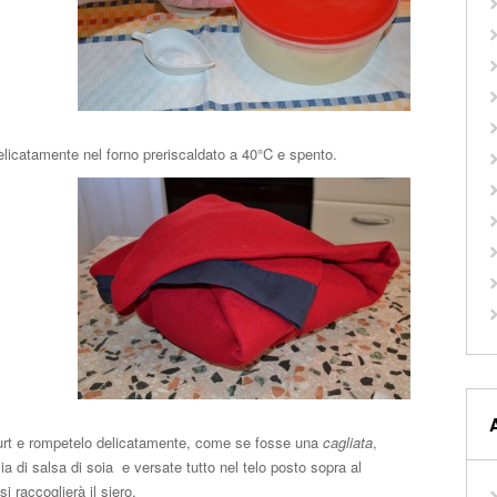
delicatamente nel forno preriscaldato a 40°C e spento.
urt e rompetelo delicatamente, come se fosse una
cagliata
,
 di salsa di soia e versate tutto nel telo posto sopra al
 raccoglierà il siero.