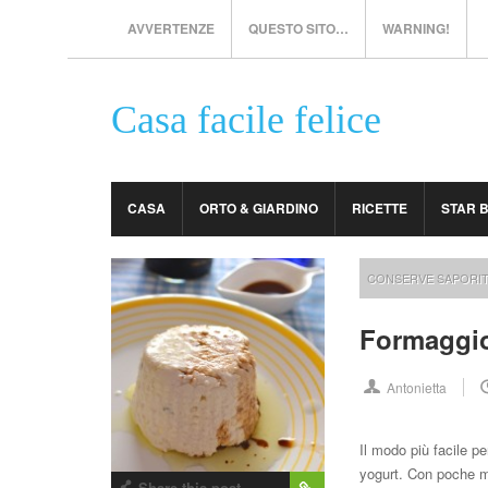
AVVERTENZE
QUESTO SITO…
WARNING!
Casa facile felice
CASA
ORTO & GIARDINO
RICETTE
STAR 
CONSERVE SAPORI
Formaggio
Antonietta
Il modo più facile p
yogurt. Con poche mo
Share this post