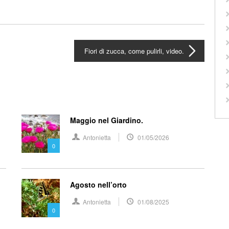
Fiori di zucca, come pulirli, video.
Maggio nel Giardino.
Antonietta
01/05/2026
0
Agosto nell’orto
Antonietta
01/08/2025
0