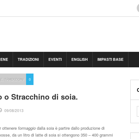
BENE
TRADIZIONI
EVENTI
ENGLISH
IMPASTI BASE
TE
,
TRADIZIONI
0
 o Stracchino di soia.
09/08/2013
er ottenere
formaggio
dalla soia è partire dallo produzione di
sse, da un litro di latte di soia si ottengono 350 – 400 grammi