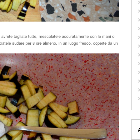
avrete tagliate tutte, mescolatele accuratamente con le mani o
ciatele sudare per 8 ore almeno, in un luogo fresco, coperte da un