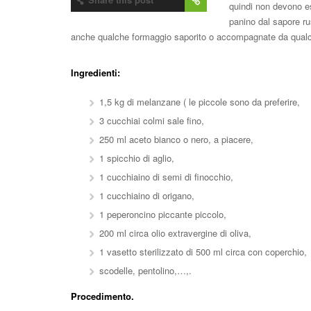
quindi non devono e
panino dal sapore r
anche qualche formaggio saporito o accompagnate da qualch
Ingredienti:
1,5 kg di melanzane ( le piccole sono da preferire,
3 cucchiai colmi sale fino,
250 ml aceto bianco o nero, a piacere,
1 spicchio di aglio,
1 cucchiaino di semi di finocchio,
1 cucchiaino di origano,
1 peperoncino piccante piccolo,
200 ml circa olio extravergine di oliva,
1 vasetto sterilizzato di 500 ml circa con coperchio,
scodelle, pentolino,…,.
Procedimento.