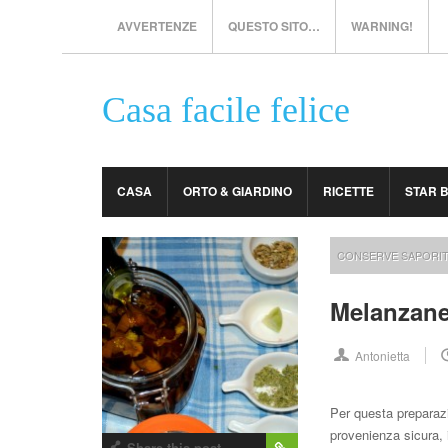
AVVERTENZE
QUESTO SITO…
WARNING!
Casa facile felice
CASA
ORTO & GIARDINO
RICETTE
STAR 
CONSERVE SAPORI
Melanzane
Antonietta
Per questa preparaz
provenienza sicura, 
Share this post