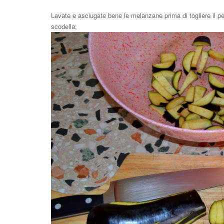
Lavate e asciugate bene le melanzane prima di togliere il ped
scodella;