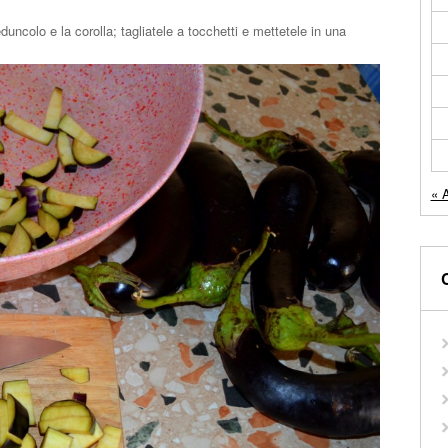
uncolo e la corolla; tagliatele a tocchetti e mettetele in una
« 