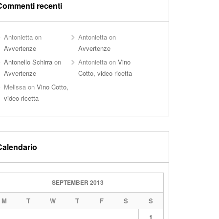
Commenti recenti
Antonietta
on
Antonietta
on
Avvertenze
Avvertenze
Antonello Schirra
on
Antonietta
on
Vino
Avvertenze
Cotto, video ricetta
Melissa
on
Vino Cotto,
video ricetta
Calendario
SEPTEMBER 2013
M
T
W
T
F
S
S
1