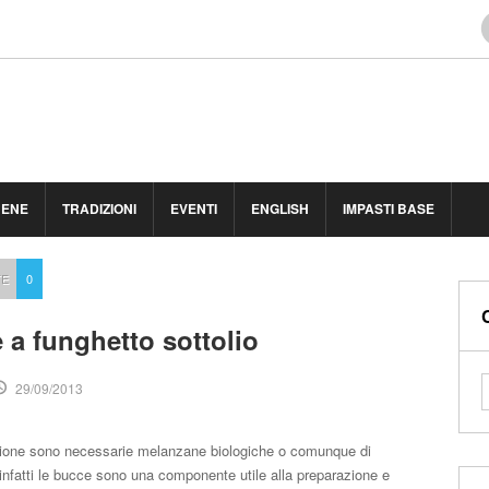
BENE
TRADIZIONI
EVENTI
ENGLISH
IMPASTI BASE
TE
0
 a funghetto sottolio
29/09/2013
ione sono necessarie melanzane biologiche o comunque di
infatti le bucce sono una componente utile alla preparazione e