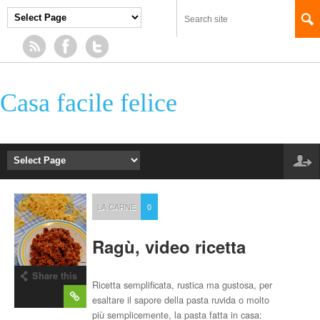
Casa facile felice
LA CARNE
0
Ragù, video ricetta
Share this
Ricetta semplificata, rustica ma gustosa, per
post
esaltare il sapore della pasta ruvida o molto
più semplicemente, la pasta fatta in casa: