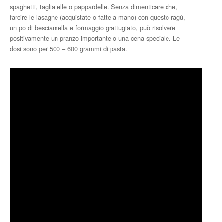
spaghetti, tagliatelle o pappardelle. Senza dimenticare che,
farcire le lasagne (acquistate o fatte a mano) con questo ragù,
un po di besciamella e formaggio grattugiato, può risolvere
positivamente un pranzo importante o una cena speciale. Le
dosi sono per 500 – 600 grammi di pasta.