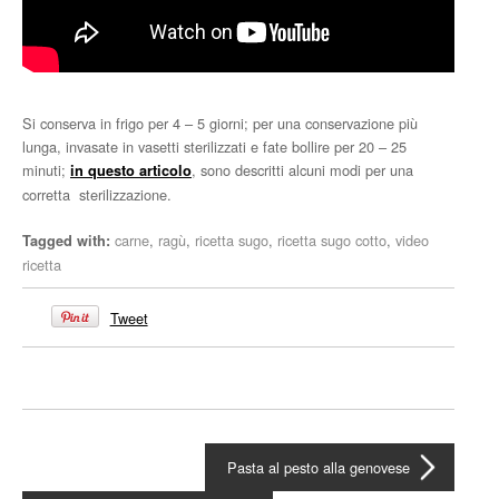
Si conserva in frigo per 4 – 5 giorni; per una conservazione più
lunga, invasate in vasetti sterilizzati e fate bollire per 20 – 25
minuti;
, sono descritti alcuni modi per una
in questo articolo
corretta sterilizzazione.
carne
,
ragù
,
ricetta sugo
,
ricetta sugo cotto
,
video
Tagged with:
ricetta
Tweet
Pasta al pesto alla genovese