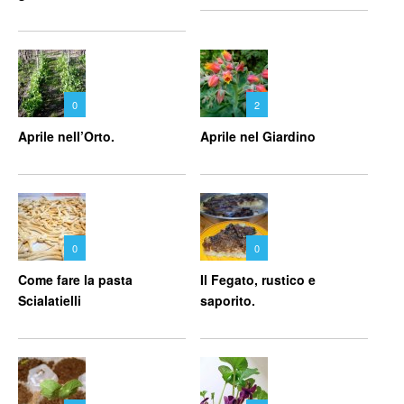
0
2
Aprile nell’Orto.
Aprile nel Giardino
0
0
Come fare la pasta
Il Fegato, rustico e
Scialatielli
saporito.