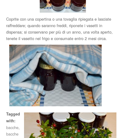
Coprite con una copertina o una tovaglia ripiegata e lasciate
raffreddare; quando saranno freddi, riponete i vasetti in
dispensa; si conservano per più di un anno, una volta aperto,
tenete il vasetto nel frigo e consumate entro 2 mesi circa.
Tagged
with:
bacche
,
bacche