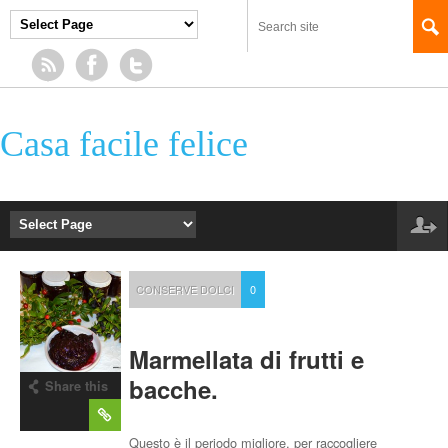
Casa facile felice
CONSERVE DOLCI
0
Marmellata di frutti e
bacche.
Share this
post
Questo è il periodo migliore, per raccogliere