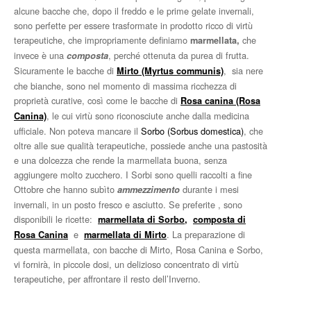
alcune bacche che, dopo il freddo e le prime gelate invernali,
sono perfette per essere trasformate in prodotto ricco di virtù
terapeutiche, che impropriamente definiamo
che
marmellata,
invece è una
, perché ottenuta da purea di frutta.
composta
Sicuramente le bacche di
, sia nere
Mirto (Myrtus communis)
che bianche, sono nel momento di massima ricchezza di
proprietà curative, così come le bacche di
Rosa canina (Rosa
, le cui virtù sono riconosciute anche dalla medicina
Canina)
ufficiale. Non poteva mancare il
Sorbo (Sorbus domestica)
, che
oltre alle sue qualità terapeutiche, possiede anche una pastosità
e una dolcezza che rende la marmellata buona, senza
aggiungere molto zucchero. I Sorbi sono quelli raccolti a fine
Ottobre che hanno subìto
durante i mesi
ammezzimento
invernali, in un posto fresco e asciutto. Se preferite , sono
disponibili le ricette:
marmellata di Sorbo,
composta di
e
. La preparazione di
Rosa Canina
marmellata di Mirto
questa marmellata, con bacche di Mirto, Rosa Canina e Sorbo,
vi fornirà, in piccole dosi, un delizioso concentrato di virtù
terapeutiche, per affrontare il resto dell’Inverno.