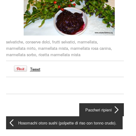
selvatiche
,
conserve dolci
,
frutti selvatici
,
marmellata
,
marmellata mirto
,
marmellata mista
,
marmellata rosa canina
,
marmellata sorbo
,
ricetta marmellata mista
Tweet
Paccheri ripieni
Hosomachi otoro sushi (polpette di riso con tonno crudo).