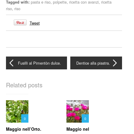
pasta e riso
,
polpette
,
ricetta con avanzi
,
ricetta
Tagged with:
riso
,
riso
Tweet
Fusilli al Pimentòn dulce.
Dentice alla piastra.
Related posts
0
0
Maggio nell’Orto.
Maggio nel