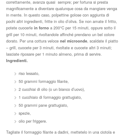
correttamente, avanza quasi sempre; per fortuna si presta
magnificamente a diventare qualunque cosa da mangiare venga
in mente. In questo caso, polpettine golose con aggiunta di
pochi altri ingredienti, fritte in olio d’oliva. Se non amate il fritto,
potete cuocerle
a 200°C per 15 minuti, oppure sotto il
in forno
grill per 10 minuti, rivoltandole affinché prendano un bel colore
dorato. Per una cottura veloce
, scaldate il piatto
nel microonde
– grill, cuocete per 3 minuti, rivoltate e cuocete altri 3 minuti;
lasciate riposare per 1 minuto almeno, prima di servire.
Ingredienti.
riso lessato,
50 grammi formaggio filante,
2 cucchiai di olio (o un bianco d’uovo),
1 cucchiaio di formaggio grattugiato,
50 grammi pane grattugiato,
spezie,
olio per friggere.
Tagliate il formaggio filante a dadini, mettetelo in una ciotola e