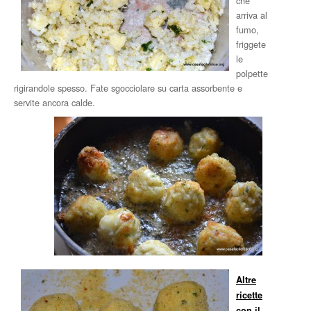
che
arriva al
fumo,
friggete
le
polpette
rigirandole spesso. Fate sgocciolare su carta assorbente e
servite ancora calde.
Altre
ricette
con il