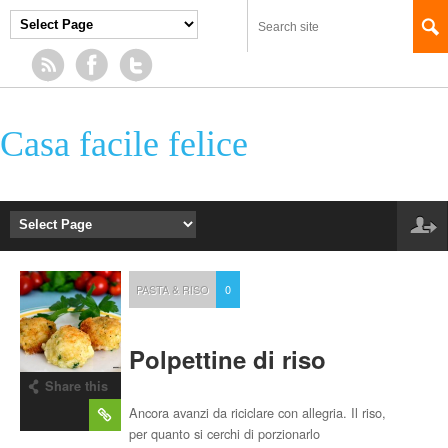
Casa facile felice
PASTA & RISO
0
Polpettine di riso
Share this
post
Ancora avanzi da riciclare con allegria. Il riso,
per quanto si cerchi di porzionarlo