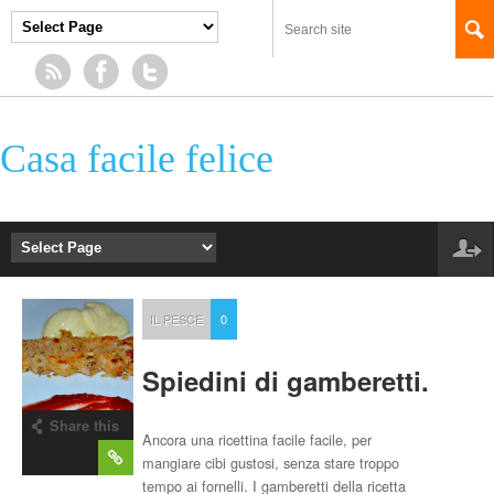
Casa facile felice
IL PESCE
0
Spiedini di gamberetti.
Share this
Ancora una ricettina facile facile, per
post
mangiare cibi gustosi, senza stare troppo
tempo ai fornelli. I gamberetti della ricetta