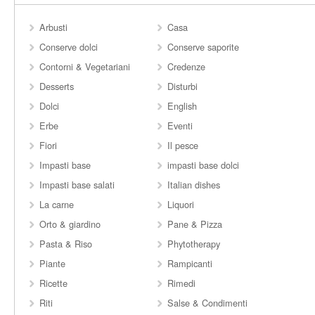
Arbusti
Casa
Conserve dolci
Conserve saporite
Contorni & Vegetariani
Credenze
Desserts
Disturbi
Dolci
English
Erbe
Eventi
Fiori
Il pesce
Impasti base
impasti base dolci
Impasti base salati
Italian dishes
La carne
Liquori
Orto & giardino
Pane & Pizza
Pasta & Riso
Phytotherapy
Piante
Rampicanti
Ricette
Rimedi
Riti
Salse & Condimenti