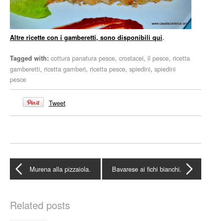
Altre ricette con i gamberetti, sono disponibili qui
.
cottura panatura pesce
,
crostacei
,
il pesce
,
ricetta
Tagged with:
gamberetti
,
ricetta gamberi
,
ricetta pesce
,
spiedini
,
spiedini
pesce
Tweet
Murena alla pizzaiola.
Bavarese ai fichi bianchi.
Related posts