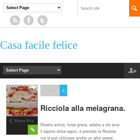
Casa facile felice
IL PESCE
0
Ricciola alla melagrana.
Share this
Ricetta antica, forse greca, adatta a chi ama
post
il sapore dolce-aspro; è prevista la Ricciola
ma si può utilizzare anche un altro pesce