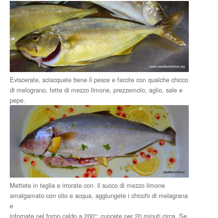
Eviscerate, sciacquate bene il pesce e farcite con qualche chicco
di melograno, fette di mezzo limone, prezzemolo, aglio, sale e
pepe.
Mettete in teglia e irrorate con il succo di mezzo limone
amalgamato con olio e acqua, aggiungete i chicchi di melagrana
e
infornate nel forno caldo a 200°; cuocete per 20 minuti circa. Se