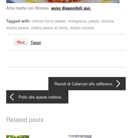
Altre ricette con Ricciola
sono disponibili qui.
cottura forno pesce
,
melagrana
,
pesce
,
ricciola
,
Tagged with:
ricetta pesce
,
ricetta pesce al forno
,
ricetta ricciola
Tweet
Ravioli di Calamari allo zafferano.
Pollo alle spezie indiane.
Related posts