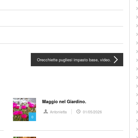
Orecchiette pugliesi impasto base, video.
Maggio nel Giardino.
Antonietta
01/05/2026
0