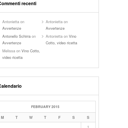
Commenti recenti
Antonietta
on
Antonietta
on
Avvertenze
Avvertenze
Antonello Schirra
on
Antonietta
on
Vino
Avvertenze
Cotto, video ricetta
Melissa
on
Vino Cotto,
video ricetta
Calendario
FEBRUARY 2015
M
T
W
T
F
S
S
1