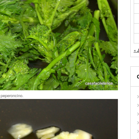
« 
il peperoncino.