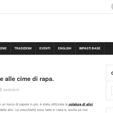
BENE
TRADIZIONI
EVENTI
ENGLISH
IMPASTI BASE
e alle cime di rapa.
04/02/2015
 un tocco di sapore in più: è stata utilizzata la
colatura di alici
delle alici. Le orecchiette sono fatte in casa e, anche se non