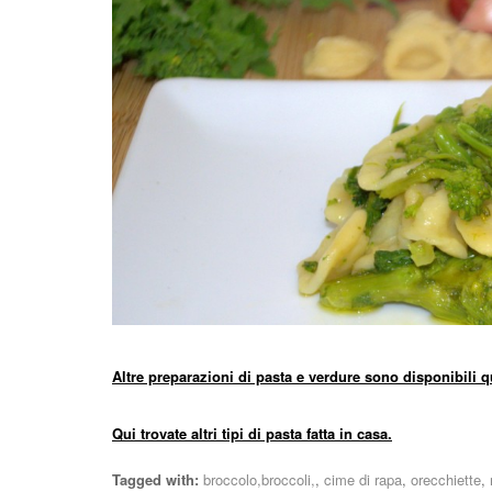
Altre preparazioni di pasta e verdure sono disponibili q
Qui trovate altri tipi di pasta fatta in casa.
Tagged with:
broccolo,broccoli,
,
cime di rapa
,
orecchiette
,