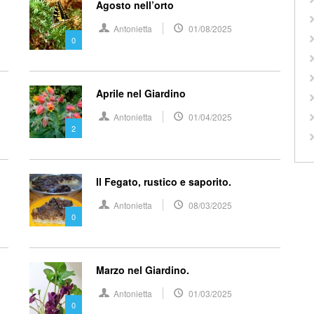
Agosto nell’orto
Antonietta
01/08/2025
0
Aprile nel Giardino
Antonietta
01/04/2025
2
Il Fegato, rustico e saporito.
Antonietta
08/03/2025
0
Marzo nel Giardino.
Antonietta
01/03/2025
0