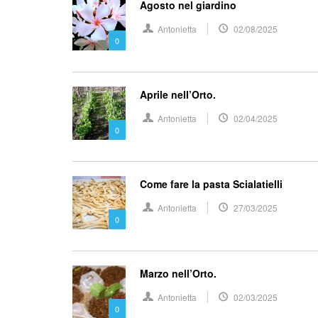
Agosto nel giardino
Antonietta
02/08/2025
0
Aprile nell’Orto.
Antonietta
02/04/2025
0
Come fare la pasta Scialatielli
Antonietta
27/03/2025
0
Marzo nell’Orto.
Antonietta
02/03/2025
0