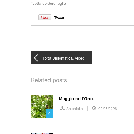
ricetta verdure foglia
Tweet
Torta Diplomatica, video.
Related posts
Maggio nell’Orto.
Antonietta
02/05/2026
0