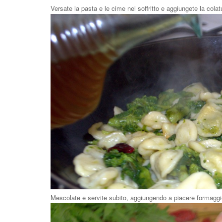
Versate la pasta e le cime nel soffritto e aggiungete la colatu
Mescolate e servite subito, aggiungendo a piacere formaggio