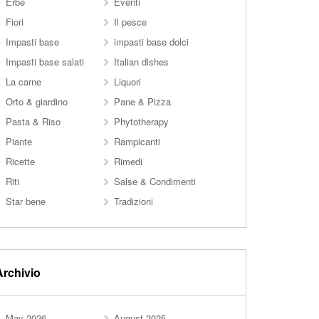
Erbe
Eventi
Fiori
Il pesce
Impasti base
impasti base dolci
Impasti base salati
Italian dishes
La carne
Liquori
Orto & giardino
Pane & Pizza
Pasta & Riso
Phytotherapy
Piante
Rampicanti
Ricette
Rimedi
Riti
Salse & Condimenti
Star bene
Tradizioni
Archivio
May 2026
August 2025