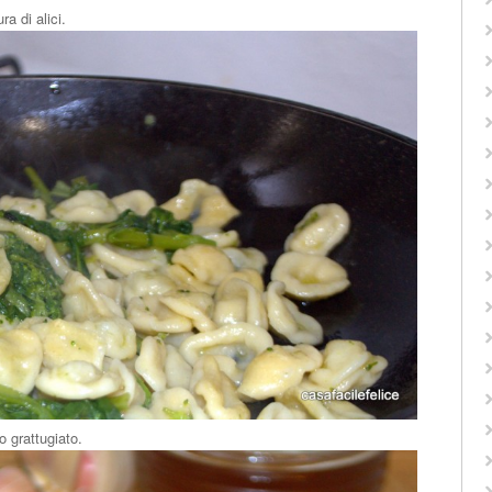
ra di alici.
 grattugiato.