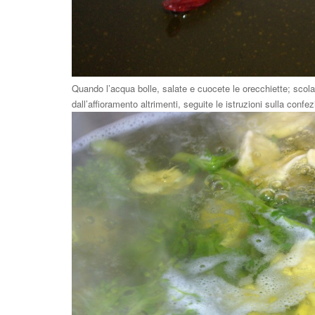
Quando l’acqua bolle, salate e cuocete le orecchiette; scola
dall’affioramento altrimenti, seguite le istruzioni sulla confez