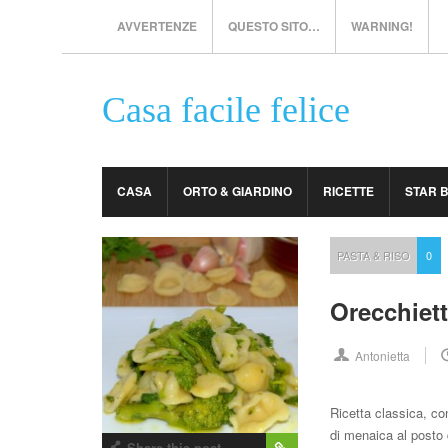
AVVERTENZE
QUESTO SITO…
WARNING!
Casa facile felice
CASA
ORTO & GIARDINO
RICETTE
STAR 
PASTA & RISO
0
Orecchiett
Antonietta
Ricetta classica, con
di menaica al posto 
Share this post