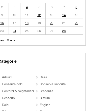
2
3
4
5
6
7
8
9
10
11
12
13
14
15
16
17
18
19
20
21
22
23
24
25
26
27
28
Jan
Mar »
Categorie
Arbusti
Casa
Conserve dolci
Conserve saporite
Contorni & Vegetariani
Credenze
Desserts
Disturbi
Dolci
English