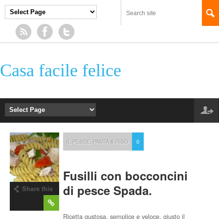
Casa facile felice
IL PESCE
,
PASTA & RISO
0
Fusilli con bocconcini
di pesce Spada.
Share this
post
Ricetta gustosa, semplice e veloce, giusto il