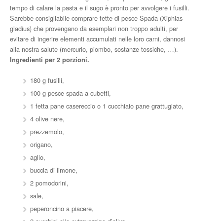
tempo di calare la pasta e il sugo è pronto per avvolgere i fusilli.
Sarebbe consigliabile comprare fette di pesce Spada (Xiphias
gladius) che provengano da esemplari non troppo adulti, per
evitare di ingerire elementi accumulati nelle loro carni, dannosi
alla nostra salute (mercurio, piombo, sostanze tossiche, …).
Ingredienti per 2 porzioni.
180 g fusilli,
100 g pesce spada a cubetti,
1 fetta pane casereccio o 1 cucchiaio pane grattugiato,
4 olive nere,
prezzemolo,
origano,
aglio,
buccia di limone,
2 pomodorini,
sale,
peperoncino a piacere,