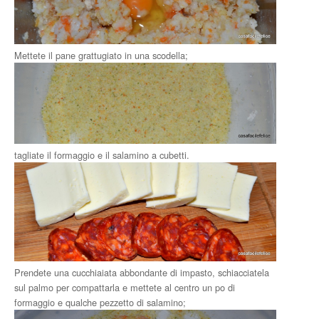
Mettete il pane grattugiato in una scodella;
tagliate il formaggio e il salamino a cubetti.
Prendete una cucchiaiata abbondante di impasto, schiacciatela
sul palmo per compattarla e mettete al centro un po di
formaggio e qualche pezzetto di salamino;