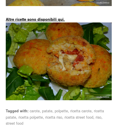
Altre ricette sono disponibili qui.
carote
,
patate
,
polpette
,
ricetta carote
,
ricetta
Tagged with:
patate
,
ricetta polpette
,
ricetta riso
,
ricetta street food
,
riso
,
street food