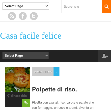
Casa facile felice
PASTA & RISO
0
Polpette di riso.
Share this
post
Ricetta con avanzi; riso, carote e patate che
con formaggio, un uovo e aromi, diventa un