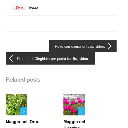
Tweet
Pollo con crema di fave, video.
Ripieno di Cinghiale per pasta farcita, video.
Related posts
0
0
Maggio nell’Orto.
Maggio nel