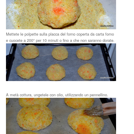
Mettete le polpette sulla placca del forno coperta da carta forno
e cuocete a 200° per 10 minuti o fino a che non saranno dorate.
A metà cottura, ungetele con olio, utilizzando un pennellino.