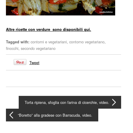
Altre ricette con verdure sono disponibili qui.
contorni e vegetariani
,
contorno vegetariano
,
Tagged with:
finocchi
,
secondo vegetariano
Tweet
Torta ripiena, sfoglia con farina di cicerchie, video.
“Boretto” alla gradese con Barracuda, video.