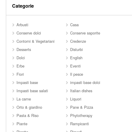
Categorie
Arbusti
Casa
Conserve dolci
Conserve saporite
Contorni & Vegetariani
Credenze
Desserts
Disturbi
Dolci
English
Erbe
Eventi
Fiori
Il pesce
Impasti base
impasti base dolci
Impasti base salati
Italian dishes
La carne
Liquori
Orto & giardino
Pane & Pizza
Pasta & Riso
Phytotherapy
Piante
Rampicanti
Ricette
Rimedi