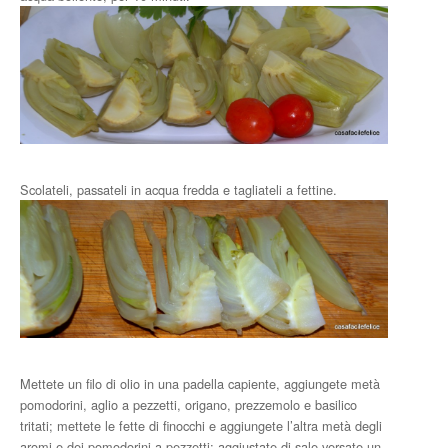
Scolateli, passateli in acqua fredda e tagliateli a fettine.
Mettete un filo di olio in una padella capiente, aggiungete metà
pomodorini, aglio a pezzetti, origano, prezzemolo e basilico
tritati; mettete le fette di finocchi e aggiungete l’altra metà degli
aromi e dei pomodorini a pezzetti; aggiustate di sale versate un