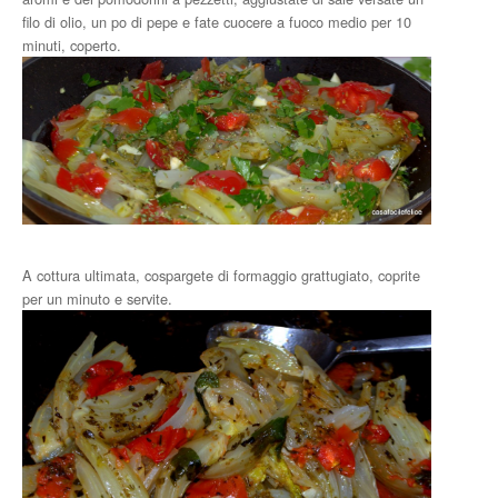
filo di olio, un po di pepe e fate cuocere a fuoco medio per 10
minuti, coperto.
A cottura ultimata, cospargete di formaggio grattugiato, coprite
per un minuto e servite.