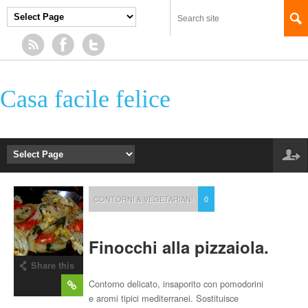
Casa facile felice
CONTORNI & VEGETARIANI
0
Finocchi alla pizzaiola.
Share this
post
Contorno delicato, insaporito con pomodorini
e aromi tipici mediterranei. Sostituisce