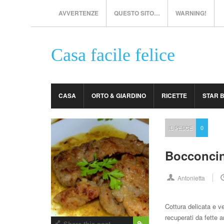
AVVERTENZE
QUESTO SITO…
WARNING!
Casa facile felice
CASA
ORTO & GIARDINO
RICETTE
STAR 
IL PESCE
0
Bocconcin
Antonietta
Cottura delicata e ve
recuperati da fette ar
Share this post