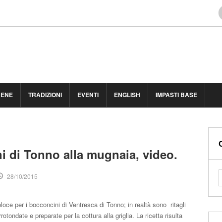
BENE
TRADIZIONI
EVENTI
ENGLISH
IMPASTI BASE
i di Tonno alla mugnaia, video.
28/10/2015
loce per i bocconcini di Ventresca di Tonno; in realtà sono ritagli
rotondate e preparate per la cottura alla griglia. La ricetta risulta