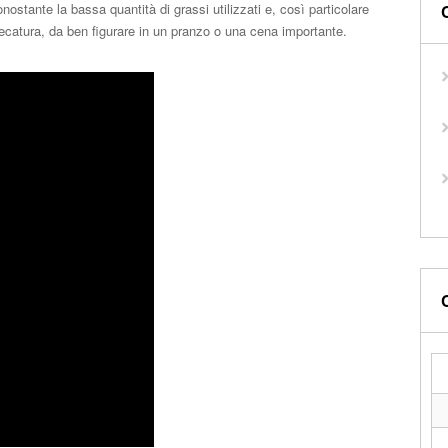
ostante la bassa quantità di grassi utilizzati e, così particolare
catura, da ben figurare in un pranzo o una cena importante.