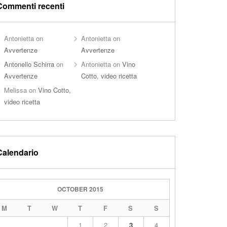
Commenti recenti
Antonietta
on
Antonietta
on
Avvertenze
Avvertenze
Antonello Schirra
on
Antonietta
on
Vino
Avvertenze
Cotto, video ricetta
Melissa
on
Vino Cotto,
video ricetta
Calendario
OCTOBER 2015
M
T
W
T
F
S
S
1
2
3
4