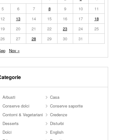
5
6
7
8
9
10
11
12
13
14
15
16
17
18
19
20
21
22
23
24
25
26
27
28
29
30
31
Sep
Nov »
Categorie
Arbusti
Casa
Conserve dolci
Conserve saporite
Contorni & Vegetariani
Credenze
Desserts
Disturbi
Dolci
English