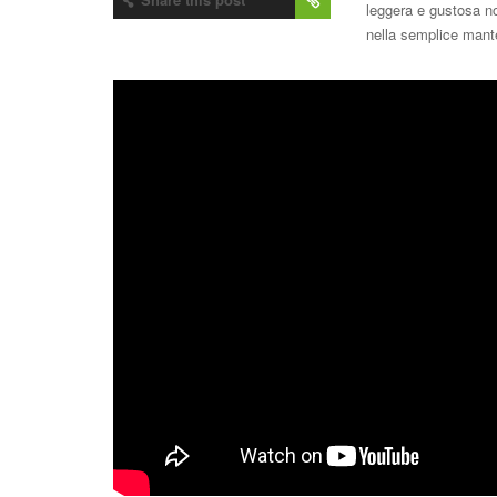
leggera e gustosa non
nella semplice mante