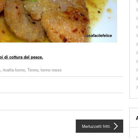
pi di cottura del pesce.
e
,
ricetta tonno
,
Tonno
,
tonno rosso
Merluzzetti fritti.