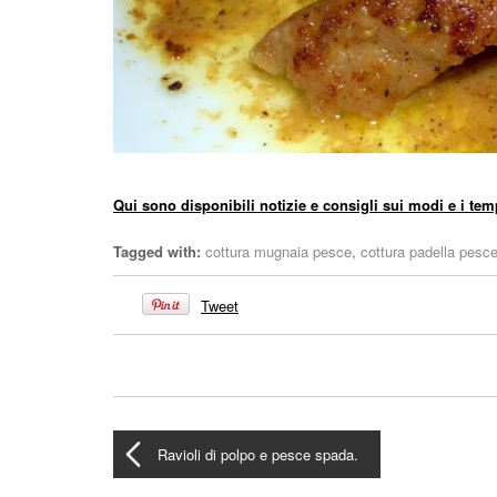
Qui sono disponibili notizie e consigli sui modi e i tem
Tagged with:
cottura mugnaia pesce
,
cottura padella pesc
Tweet
Ravioli di polpo e pesce spada.