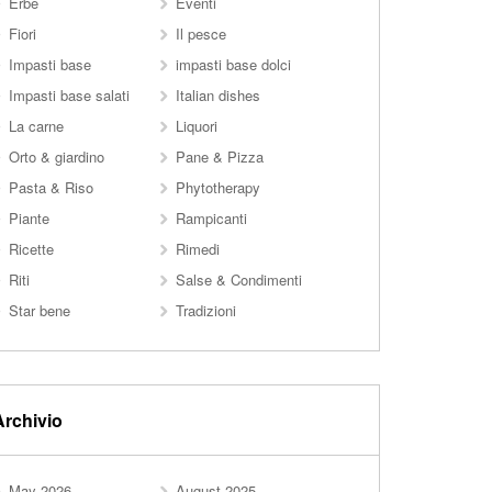
Erbe
Eventi
Fiori
Il pesce
Impasti base
impasti base dolci
Impasti base salati
Italian dishes
La carne
Liquori
Orto & giardino
Pane & Pizza
Pasta & Riso
Phytotherapy
Piante
Rampicanti
Ricette
Rimedi
Riti
Salse & Condimenti
Star bene
Tradizioni
Archivio
May 2026
August 2025