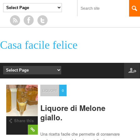
Casa facile felice
LIQUORI
0
Liquore di Melone
giallo.
Share this
post
Una ricetta facile che permette di conservare