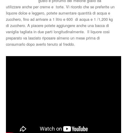
gusto e profumo del melone giallo da
utilizzare anche per creme e torte. Vi ricordo che se preferite un
liquore dolce e leggero, potete aumentare quantità di acqua e
zucchero, fino ad arrivare a 1 litro e 600 di acqua e 1 /1,200 kg
di zucchero. A piacere potete aggiungere anche una bacca di
vaniglia tagliata in due parti longitudinalmente. Il liquore così
preparato va lasciato riposare almeno un mese prima di
consumarlo dopo averlo tenuto al freddo.