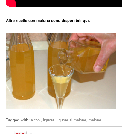
Altre ricette con melone sono disponibili qui.
alcool
,
liquore
,
liquore al melone
,
melone
Tagged with: