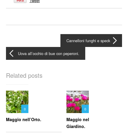
Tweet
Cannelloni funghi e speck
Uova all’occhio di bue con peperoni.
Related posts
0
0
Maggio nell’Orto.
Maggio nel
Giardino.