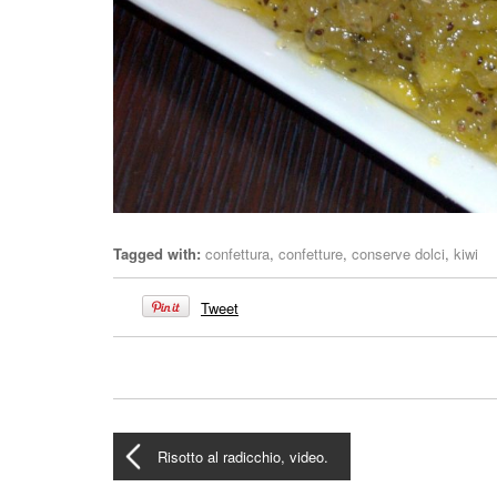
Tagged with:
confettura
,
confetture
,
conserve dolci
,
kiwi
Tweet
Risotto al radicchio, video.