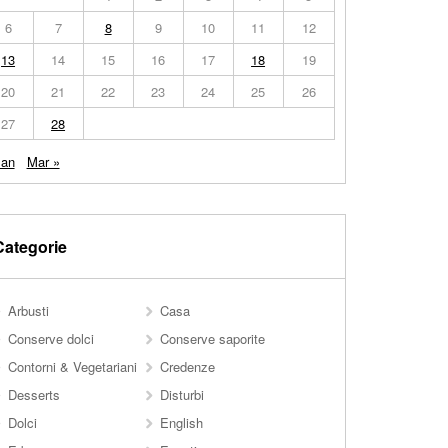
6
7
8
9
10
11
12
13
14
15
16
17
18
19
20
21
22
23
24
25
26
27
28
Jan
Mar »
Categorie
Arbusti
Casa
Conserve dolci
Conserve saporite
Contorni & Vegetariani
Credenze
Desserts
Disturbi
Dolci
English