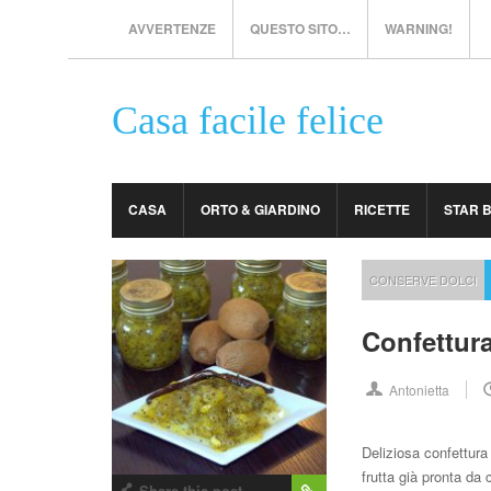
AVVERTENZE
QUESTO SITO…
WARNING!
Casa facile felice
CASA
ORTO & GIARDINO
RICETTE
STAR 
CONSERVE DOLCI
Confettura
Antonietta
Deliziosa confettura
frutta già pronta da
Share this post