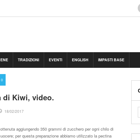
BENE
TRADIZIONI
EVENTI
ENGLISH
IMPASTI BASE
0
 di Kiwi, video.
18/02/2017
 ottenuta aggiungendo 350 grammi di zucchero per ogni chilo di
 cuocere; per questa preparazione abbiamo utilizzato la pectina