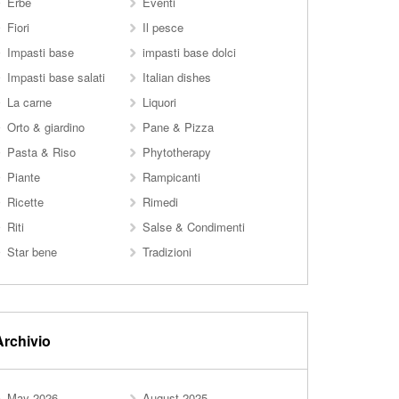
Erbe
Eventi
Fiori
Il pesce
Impasti base
impasti base dolci
Impasti base salati
Italian dishes
La carne
Liquori
Orto & giardino
Pane & Pizza
Pasta & Riso
Phytotherapy
Piante
Rampicanti
Ricette
Rimedi
Riti
Salse & Condimenti
Star bene
Tradizioni
Archivio
May 2026
August 2025