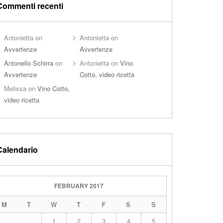
Commenti recenti
Antonietta
on
Antonietta
on
Avvertenze
Avvertenze
Antonello Schirra
on
Antonietta
on
Vino
Avvertenze
Cotto, video ricetta
Melissa
on
Vino Cotto,
video ricetta
Calendario
FEBRUARY 2017
M
T
W
T
F
S
S
1
2
3
4
5