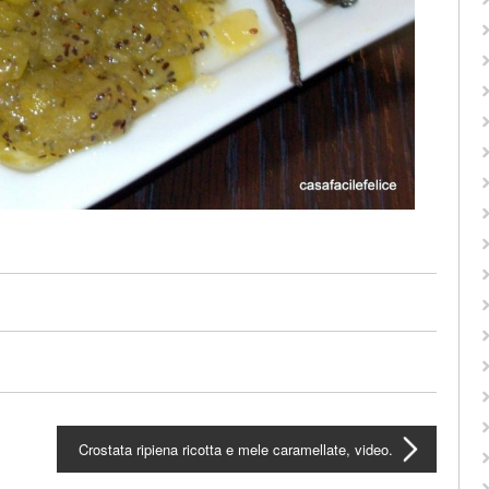
Crostata ripiena ricotta e mele caramellate, video.