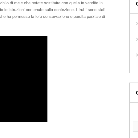
chilo di mele che potete sostituire con quella in vendita in
le istruzioni contenute sulla confezione. I frutti sono stati
a che ha permesso la loro conservazione e perdita parziale di