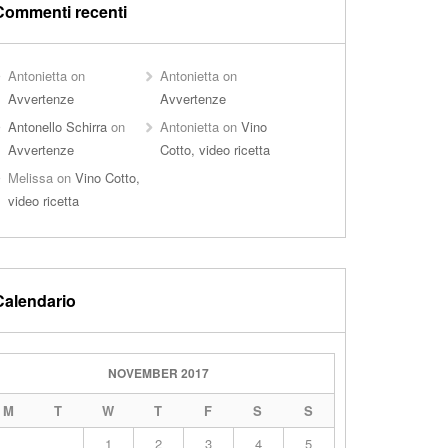
Commenti recenti
Antonietta
on
Antonietta
on
Avvertenze
Avvertenze
Antonello Schirra
on
Antonietta
on
Vino
Avvertenze
Cotto, video ricetta
Melissa
on
Vino Cotto,
video ricetta
Calendario
NOVEMBER 2017
M
T
W
T
F
S
S
1
2
3
4
5