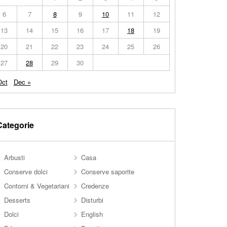
6
7
8
9
10
11
12
13
14
15
16
17
18
19
20
21
22
23
24
25
26
27
28
29
30
Oct
Dec »
Categorie
Arbusti
Casa
Conserve dolci
Conserve saporite
Contorni & Vegetariani
Credenze
Desserts
Disturbi
Dolci
English