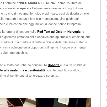
ò il termine “
INNER MAIDEN HEALING”
come risultato del
re, curare e
recuperare
l’adolescente nascosta in ogni donna,
 oltre che rinnovamento fisico e spirituale, così da riportare nelle
alla maturità sessuale fino alla menopausa. Una guida per
aele e Palestina che oggi milioni di donne hanno intrapreso.
 la fortuna di entrare nella
Red Tent ad Oslo in Norvegia
e
il significato profondo della condivisione spirituale di emozioni che
adre di mia madre e di tutte le donne della mia linea materna.
la mia opinione sulla opportunità di aprire il cuore e la mente
 volte, impraticabile.
ed è stato così che ho conosciuto
Roberta
e le altre
sorelle di
o alla maternità e genitorialità
, con le quali ho condiviso
olmo di sentimenti di tenerezza e serenità.