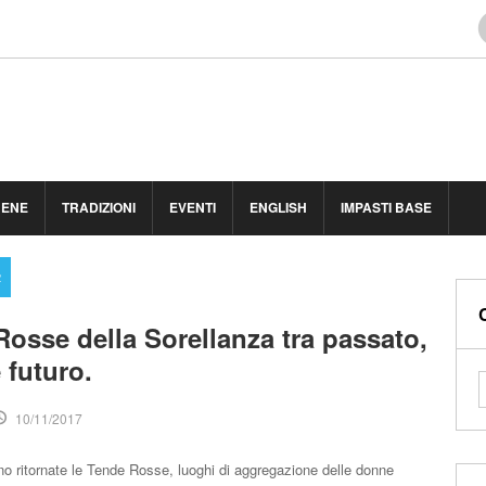
BENE
TRADIZIONI
EVENTI
ENGLISH
IMPASTI BASE
2
osse della Sorellanza tra passato,
 futuro.
10/11/2017
o ritornate le Tende Rosse, luoghi di aggregazione delle donne