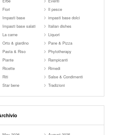
Erbe
Eventi
Fiori
Il pesce
Impasti base
impasti base dolci
Impasti base salati
Italian dishes
La carne
Liquori
Orto & giardino
Pane & Pizza
Pasta & Riso
Phytotherapy
Piante
Rampicanti
Ricette
Rimedi
Riti
Salse & Condimenti
Star bene
Tradizioni
Archivio
May 2026
August 2025