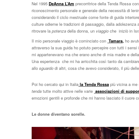
Nel 1995
DeAnna L’Am
precorritrice della Tenda Rossa coni
riconoscimento personale e generale della necessità di leni
considerando
il ciclo mestruale come fonte di guida interiore
culture odierne
le tradizioni di passaggio, dalla adolezenza 
ritrovare la
potenza
della donna, un
viaggio
che iniziò in Isr
Il mio personale viaggio è cominciato con
Tamara,
ho avuto
attraverso la sua guida ho potuto percepire con tutti i sensi 
mi appartenevano ma che erano anche di mia madre e della m
Una esperienza che mi ha arricchita così tanto da cambiare 
allo
sguardo
di altri, cosa che avevo considerato, il più delle
Poi ho cercato qui in Italia
la Tenda Rossa
più vicina a me 
tenda
tutte molto attive nelle varie
associazioni di support
emozioni gentili e profonde che mi hanno lasciato il cuore c
Le donne diventano sorelle.