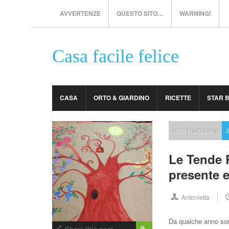
AVVERTENZE
QUESTO SITO…
WARNING!
Casa facile felice
CASA
ORTO & GIARDINO
RICETTE
STAR 
RITI
,
TRADIZIONI
Le Tende R
presente e
Antonietta
Da qualche anno son
Share this post