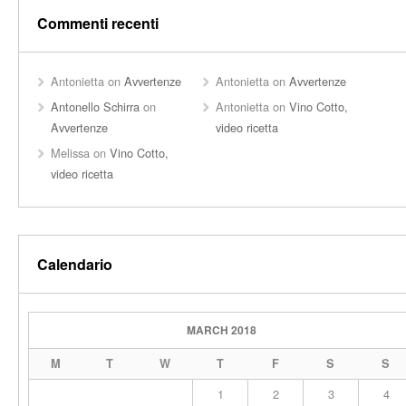
Commenti recenti
Antonietta
on
Avvertenze
Antonietta
on
Avvertenze
Antonello Schirra
on
Antonietta
on
Vino Cotto,
Avvertenze
video ricetta
Melissa
on
Vino Cotto,
video ricetta
Calendario
MARCH 2018
M
T
W
T
F
S
S
1
2
3
4