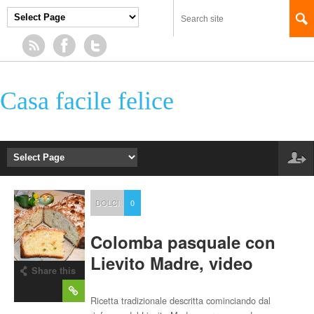
Casa facile felice
DOLCI
0
Colomba pasquale con
Lievito Madre, video
Share this
post
Ricetta tradizionale descritta cominciando dal