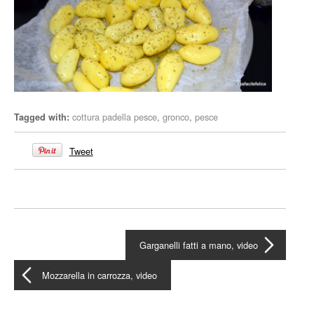
cottura padella pesce
,
gronco
,
pesce
Tagged with:
Tweet
Garganelli fatti a mano, video
Mozzarella in carrozza, video