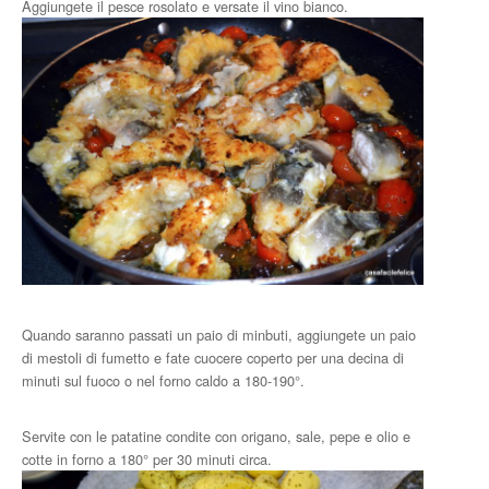
Aggiungete il pesce rosolato e versate il vino bianco.
Quando saranno passati un paio di minbuti, aggiungete un paio
di mestoli di fumetto e fate cuocere coperto per una decina di
minuti sul fuoco o nel forno caldo a 180-190°.
Servite con le patatine condite con origano, sale, pepe e olio e
cotte in forno a 180° per 30 minuti circa.