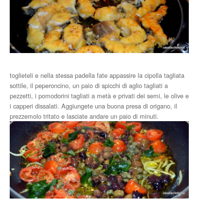
toglieteli e nella stessa padella fate appassire la cipolla tagliata
sottile, il peperoncino, un paio di spicchi di aglio tagliati a
pezzetti, i pomodorini tagliati a metà e privati dei semi, le olive e
i capperi dissalati. Aggiungete una buona presa di origano, il
prezzemolo tritato e lasciate andare un paio di minuti.