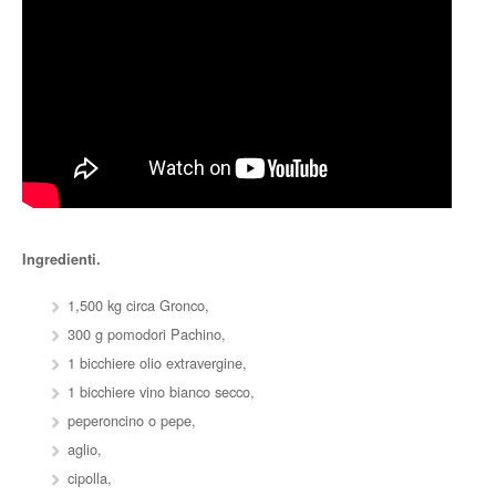
Ingredienti.
1,500 kg circa Gronco,
300 g pomodori Pachino,
1 bicchiere olio extravergine,
1 bicchiere vino bianco secco,
peperoncino o pepe,
aglio,
cipolla,