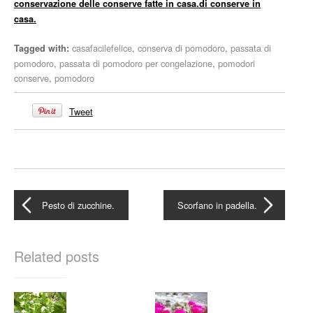
conservazione delle conserve fatte in casa.di conserve in
casa.
casafacilefelice
,
conserva di pomodoro
,
passata di
Tagged with:
pomodoro
,
passata di pomodoro per congelazione
,
pomodori
conserve
,
pomodoro
Tweet
Pesto di zucchine.
Scorfano in padella.
Related posts