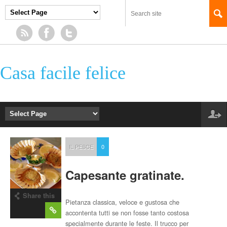
Casa facile felice
IL PESCE
0
Capesante gratinate.
Share this
Pietanza classica, veloce e gustosa che
post
accontenta tutti se non fosse tanto costosa
specialmente durante le feste. Il trucco per