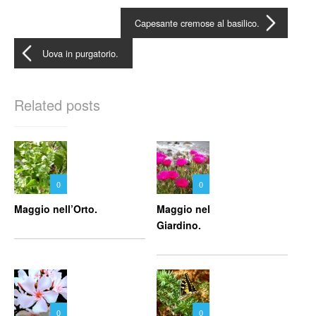
Capesante cremose al basilico.
Uova in purgatorio.
Related posts
0
0
Maggio nell’Orto.
Maggio nel
Giardino.
0
0