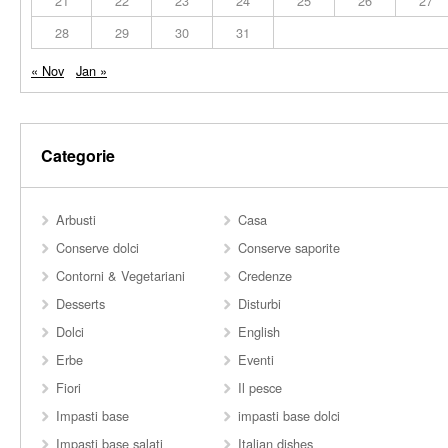
21
22
23
24
25
26
27
28
29
30
31
« Nov
Jan »
Categorie
Arbusti
Casa
Conserve dolci
Conserve saporite
Contorni & Vegetariani
Credenze
Desserts
Disturbi
Dolci
English
Erbe
Eventi
Fiori
Il pesce
Impasti base
impasti base dolci
Impasti base salati
Italian dishes