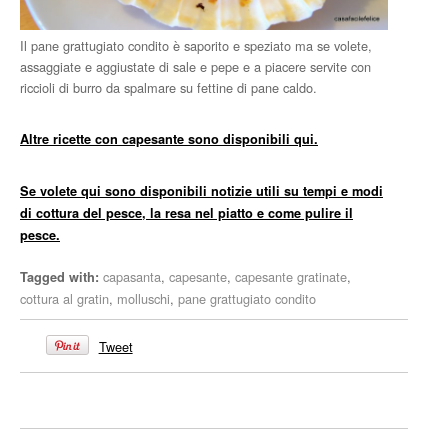
Il pane grattugiato condito è saporito e speziato ma se volete,
assaggiate e aggiustate di sale e pepe e a piacere servite con
riccioli di burro da spalmare su fettine di pane caldo.
Altre ricette con capesante sono disponibili qui.
Se volete qui sono disponibili notizie utili su tempi e modi
di cottura del pesce, la resa nel piatto e come pulire il
pesce.
capasanta
,
capesante
,
capesante gratinate
,
Tagged with:
cottura al gratin
,
molluschi
,
pane grattugiato condito
Tweet