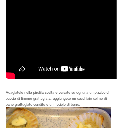
Adagiatele nella pirofila scelta e versate su ognuna un pizzico di
buccia di limone grattugiata, aggiungete un cucchiaio colmo di
pane grattugiato condito e un ricciolo di burro.