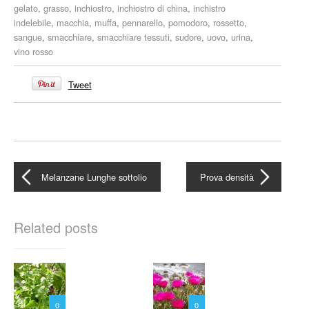
gelato
,
grasso
,
inchiostro
,
inchiostro di china
,
inchistro
indelebile
,
macchia
,
muffa
,
pennarello
,
pomodoro
,
rossetto
,
sangue
,
smacchiare
,
smacchiare tessuti
,
sudore
,
uovo
,
urina
,
vino rosso
Tweet
Melanzane Lunghe sottolio
Prova densità
Related posts
0
0