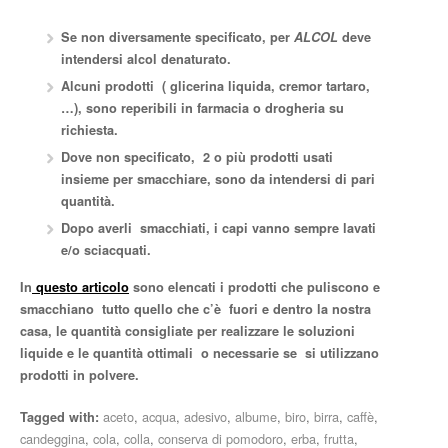
Se non diversamente specificato, per
ALCOL
deve
intendersi alcol denaturato.
Alcuni prodotti ( glicerina liquida, cremor tartaro,
…),
sono reperibili in farmacia o drogheria su
richiesta
.
Dove non specificato, 2 o più prodotti usati
insieme per smacchiare, sono da intendersi di pari
quantità.
Dopo averli smacchiati, i capi vanno sempre lavati
e/o sciacquati.
In
questo articolo
sono elencati i prodotti che puliscono e
smacchiano tutto quello che c’è fuori e dentro la nostra
casa, le quantità consigliate per realizzare le soluzioni
liquide e le quantità ottimali o necessarie se si utilizzano
prodotti in polvere.
aceto
,
acqua
,
adesivo
,
albume
,
biro
,
birra
,
caffè
,
Tagged with:
candeggina
,
cola
,
colla
,
conserva di pomodoro
,
erba
,
frutta
,