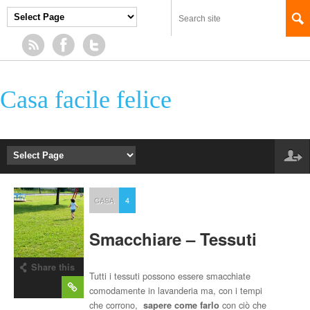
Casa facile felice
CASA
4
Smacchiare – Tessuti
Share this
Tutti i tessuti possono essere smacchiate
post
comodamente in lavanderia ma, con i tempi
che corrono,
con ciò che
sapere come farlo