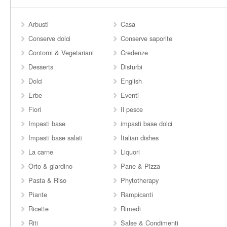
Arbusti
Casa
Conserve dolci
Conserve saporite
Contorni & Vegetariani
Credenze
Desserts
Disturbi
Dolci
English
Erbe
Eventi
Fiori
Il pesce
Impasti base
impasti base dolci
Impasti base salati
Italian dishes
La carne
Liquori
Orto & giardino
Pane & Pizza
Pasta & Riso
Phytotherapy
Piante
Rampicanti
Ricette
Rimedi
Riti
Salse & Condimenti