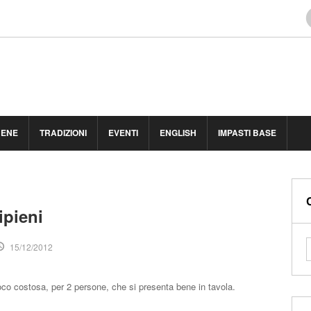
BENE
TRADIZIONI
EVENTI
ENGLISH
IMPASTI BASE
ipieni
15/12/2012
poco costosa, per 2 persone, che si presenta bene in tavola.