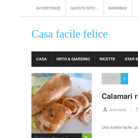
AVVERTENZE
QUESTO SITO…
WARNING!
Casa facile felice
CASA
ORTO & GIARDINO
RICETTE
STAR 
IL PESCE
0
Calamari r
Antonietta
Una ricetta facile, 
Share this post