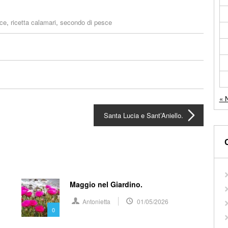
sce
,
ricetta calamari
,
secondo di pesce
« 
Santa Lucia e Sant’Aniello.
Maggio nel Giardino.
Antonietta
01/05/2026
0