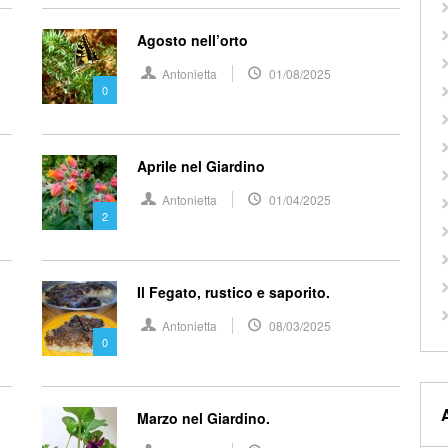
Agosto nell’orto
Antonietta
01/08/2025
0
Aprile nel Giardino
Antonietta
01/04/2025
2
Il Fegato, rustico e saporito.
Antonietta
08/03/2025
0
Marzo nel Giardino.