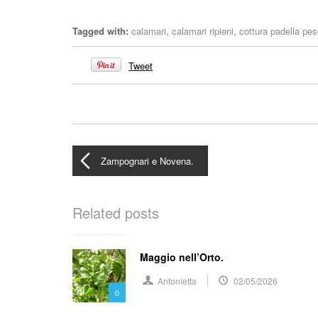
Tagged with:
calamari
,
calamari ripieni
,
cottura padella pe
Tweet
Zampognari e Novena.
Related posts
Maggio nell’Orto.
Antonietta
02/05/2026
0