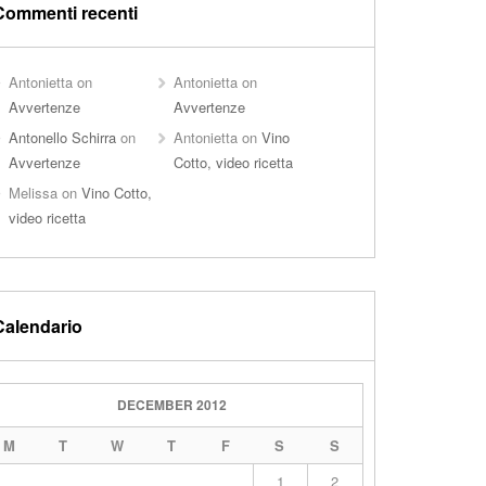
Commenti recenti
Antonietta
on
Antonietta
on
Avvertenze
Avvertenze
Antonello Schirra
on
Antonietta
on
Vino
Avvertenze
Cotto, video ricetta
Melissa
on
Vino Cotto,
video ricetta
Calendario
DECEMBER 2012
M
T
W
T
F
S
S
1
2