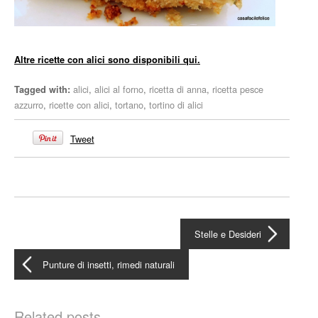
Altre ricette con alici sono disponibili qui.
alici
,
alici al forno
,
ricetta di anna
,
ricetta pesce
Tagged with:
azzurro
,
ricette con alici
,
tortano
,
tortino di alici
Tweet
Stelle e Desideri
Punture di insetti, rimedi naturali
Related posts