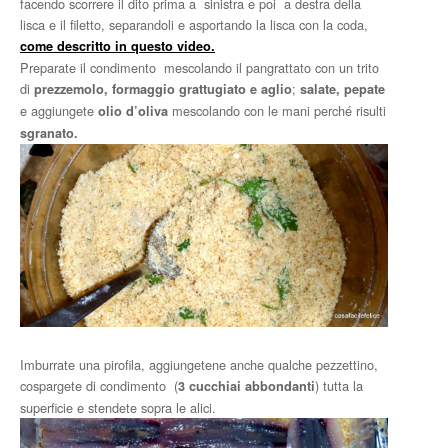
facendo scorrere il dito prima a sinistra e poi a destra della
lisca e il filetto, separandoli e asportando la lisca con la coda,
come descritto in questo video.
Preparate il condimento mescolando il pangrattato con un trito
di
;
prezzemolo, formaggio grattugiato e aglio
salate, pepate
e aggiungete
mescolando con le mani perché risulti
olio d’oliva
sgranato.
Imburrate una pirofila, aggiungetene anche qualche pezzettino,
cospargete di condimento (
) tutta la
3 cucchiai abbondanti
superficie e stendete sopra le alici.