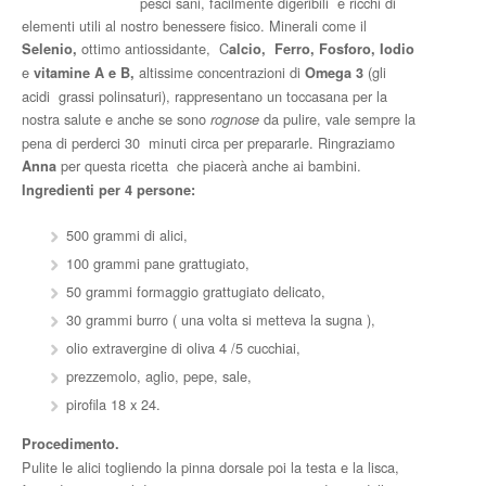
pesci sani, facilmente digeribili e ricchi di
elementi utili al nostro benessere fisico. Minerali come il
ottimo antiossidante, C
Selenio,
alcio, Ferro, Fosforo, Iodio
e
altissime concentrazioni di
(gli
vitamine A e B,
Omega 3
acidi grassi polinsaturi), rappresentano un toccasana per la
nostra salute e anche se sono
da pulire, vale sempre la
rognose
pena di perderci 30 minuti circa per prepararle. Ringraziamo
per questa ricetta che piacerà anche ai bambini.
Anna
Ingredienti per 4 persone:
500 grammi di alici,
100 grammi pane grattugiato,
50 grammi formaggio grattugiato delicato,
30 grammi burro ( una volta si metteva la sugna ),
olio extravergine di oliva 4 /5 cucchiai,
prezzemolo, aglio, pepe, sale,
pirofila 18 x 24.
Procedimento.
Pulite le alici togliendo la pinna dorsale poi la testa e la lisca,