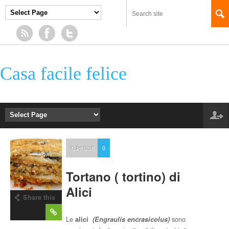
Casa facile felice
IL PESCE
0
Tortano ( tortino) di
Alici
Share this
post
Le
sono
alici
(Engraulis encrasicolus)